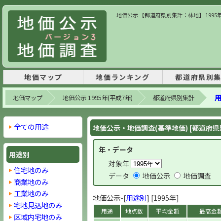
地価公示 【都道府県別集計：林地】 1995年
地価マップ
地価ランキング
都道府県別
用
地価マップ
地価公示 1995年(平成7年)
都道府県別集計
全ての用途
地価公示・地価調査(基準地価) [都道府県
年・データ
用途別
対象年
住宅地のみ
データ
地価公示
地価調査
商業地のみ
工業地のみ
地価公示-[
用途別
] [1995年]
宅地見込地のみ
用途
地点数
平均金額
最高金
区域内宅地のみ