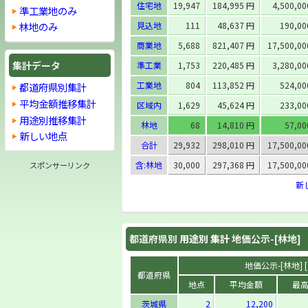
住宅地
19,947
184,995 円
4,500,0
準工業地のみ
見込地
111
48,637 円
190,0
林地のみ
商業地
5,688
821,407 円
17,500,0
集計データ
準工業
1,753
220,485 円
3,280,0
工業地
804
113,852 円
524,0
都道府県別集計
平均金額推移集計
区域内
1,629
45,624 円
233,0
用途別推移集計
林地
68
14,810 円
57,0
新しい地点
合計
29,932
298,010 円
17,500,0
含:林地
30,000
297,368 円
17,500,0
スポンサーリンク
新
都道府県別
用途別 集計
地価公示-[林地]
地価公示-[林地] [
都道府県
地点
平均金額
最
茨城県
2
12,200