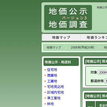
地価公示 
地価マップ
地価ランキ
地価マップ
2008年(平成20年)
地
[地価公示] 熊
地価公示 - 用途別
住宅地
対象
商業地
工業地
都道府県
宅地見込地
区域内宅地
[地価公示] 熊
準工業地
林地
都道