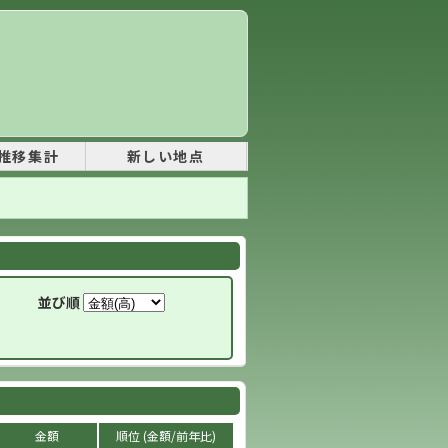
推移集計
新しい地点
並び順
金額
順位 (金額/前年比)