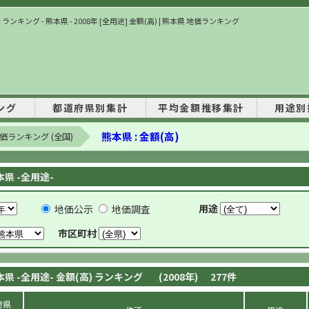
ランキング - 熊本県 - 2008年 [全用途] 金額(高) | 熊本県 地価ランキング
ング
都道府県別集計
平均金額推移集計
用途別
熊本県 : 金額(高)
価ランキング (全国)
本県 -全用途-
用途
地価公示
地価調査
市区町村
本県 -全用途- 金額(高) ランキング
(2008年)
277
件
府県