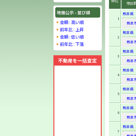
順位
市区
地価公示 - 並び順
熊本県
1
金額 : 高い順
熊本
前年比 : 上昇
熊本県
金額 : 低い順
2
熊本
前年比 : 下落
熊本県
3
不動産を一括査定
熊本
熊本県
4
熊本
熊本県
5
熊本
熊本県
6
熊本
熊本県
7
熊本