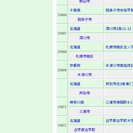
郡山市
千葉県
我孫子市布佐平和台
25666
我孫子市
北海道
深川市2条21-21
25667
深川市
北海道
札幌市南区北ノ沢1
25668
札幌市南区
京都府
木津川市南加茂台
25669
木津川市
北海道
芦別市北3条東1丁
芦別市
神奈川県
三浦市東岡町4-2
25671
三浦市
北海道
古平郡古平町大字
25672
古平郡古平町