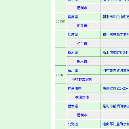
足利市
兵庫県
朝来市和田山町寺
25558
朝来市
兵庫県
相生市野瀬字家尻
相生市
栃木県
栃木市境町8-24
栃木市
石川県
羽咋郡志賀町富来
25561
羽咋郡志賀町
神奈川県
横須賀市武1-25-
横須賀市
栃木県
足利市稲岡町字田
足利市
北海道
檜山郡江差町字新