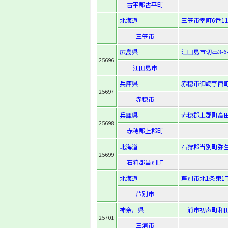
古平郡古平町
北海道
三笠市幸町6番1
三笠市
広島県
江田島市切串3-6-
25696
江田島市
兵庫県
赤穂市御崎字西町
25697
赤穂市
兵庫県
赤穂郡上郡町高田
25698
赤穂郡上郡町
北海道
石狩郡当別町弥生
25699
石狩郡当別町
北海道
芦別市北1条東1
芦別市
神奈川県
三浦市初声町和田
25701
三浦市