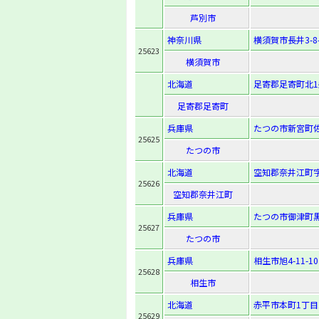
芦別市
神奈川県
横須賀市長井3-8-
25623
横須賀市
北海道
足寄郡足寄町北1
足寄郡足寄町
兵庫県
たつの市新宮町佐
25625
たつの市
北海道
空知郡奈井江町字
25626
空知郡奈井江町
兵庫県
たつの市御津町黒
25627
たつの市
兵庫県
相生市旭4-11-10
25628
相生市
北海道
赤平市本町1丁目
25629