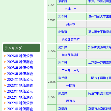
京都府
木津川市加茂町里
25521
木津川市
岩手県
奥州市前沢字三日
25522
奥州市
北海道
勇払郡安平町早来
勇払郡安平町
愛知県
知多郡美浜町大字
ランキング
25524
知多郡美浜町
2026年 地価公示
2025年 地価調査
岩手県
二戸郡一戸町高善
2025年 地価公示
二戸郡一戸町
2024年 地価調査
岩手県
一関市千厩町千厩
2024年 地価公示
25526
2023年 地価調査
一関市
2023年 地価公示
広島県
尾道市因島三庄町
2022年 地価調査
25527
尾道市
2022年 地価公示
2021年 地価調査
京都府
京都市左京区静市