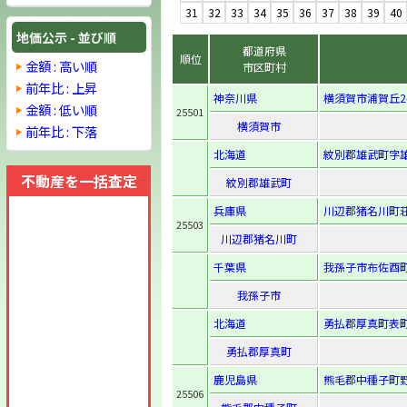
31
32
33
34
35
36
37
38
39
40
地価公示 - 並び順
都道府県
順位
金額 : 高い順
市区町村
前年比 : 上昇
神奈川県
横須賀市浦賀丘2-
金額 : 低い順
25501
横須賀市
前年比 : 下落
北海道
紋別郡雄武町字雄
不動産を一括査定
紋別郡雄武町
兵庫県
川辺郡猪名川町荘
25503
川辺郡猪名川町
千葉県
我孫子市布佐酉町
我孫子市
北海道
勇払郡厚真町表
勇払郡厚真町
鹿児島県
熊毛郡中種子町野
25506