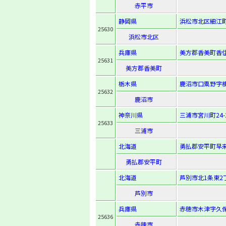
赤平市
静岡県
浜松市北区細江町
25630
浜松市北区
兵庫県
美方郡香美町香住
25631
美方郡香美町
栃木県
鹿沼市口粟野字横
25632
鹿沼市
神奈川県
三浦市宮川町24-
25633
三浦市
北海道
勇払郡安平町早来
勇払郡安平町
北海道
芦別市北1条東2
芦別市
兵庫県
赤穂市木津字久保
25636
赤穂市