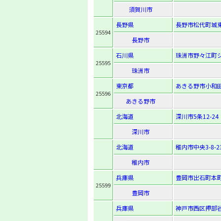
須賀川市
長野県
長野市松代町城東
25594
長野市
石川県
珠洲市野々江町シ
25595
珠洲市
東京都
あきる野市小和田
25596
あきる野市
北海道
深川市5条12-24
深川市
北海道
稚内市中央3-8-2
稚内市
兵庫県
豊岡市出石町本町
25599
豊岡市
兵庫県
神戸市西区押部谷