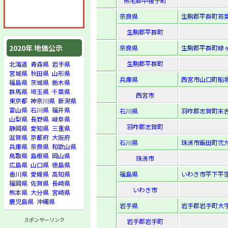
熊毛郡中種子町
奈良県
生駒郡平群町若葉台
生駒郡平群町
2020年 地価公示
奈良県
生駒郡平群町緑ヶ丘
生駒郡平群町
北海道
青森県
岩手県
宮城県
秋田県
山形県
兵庫県
西宮市山口町船坂
福島県
茨城県
栃木県
群馬県
埼玉県
千葉県
西宮市
東京都
神奈川県
新潟県
富山県
石川県
福井県
石川県
羽咋郡志賀町末吉
山梨県
長野県
岐阜県
羽咋郡志賀町
静岡県
愛知県
三重県
滋賀県
京都府
大阪府
石川県
珠洲市飯田町弐九
兵庫県
奈良県
和歌山県
鳥取県
島根県
岡山県
珠洲市
広島県
山口県
徳島県
福島県
いわき市平下平窪
香川県
愛媛県
高知県
福岡県
佐賀県
長崎県
いわき市
熊本県
大分県
宮崎県
鹿児島県
沖縄県
岩手県
岩手郡岩手町大字
スポンサーリンク
岩手郡岩手町