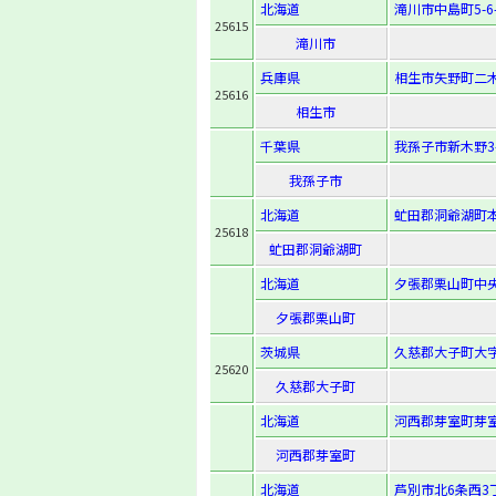
北海道
滝川市中島町5-6-
25615
滝川市
兵庫県
相生市矢野町二木
25616
相生市
千葉県
我孫子市新木野3-
我孫子市
北海道
虻田郡洞爺湖町本
25618
虻田郡洞爺湖町
北海道
夕張郡栗山町中央
夕張郡栗山町
茨城県
久慈郡大子町大字
25620
久慈郡大子町
北海道
河西郡芽室町芽室
河西郡芽室町
北海道
芦別市北6条西3