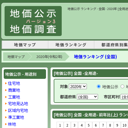
地価公示 ランキング - 全国 - 2020年 [全用
地価マップ
地価ランキング
都道府県別
地価ランキング (全国)
地価マップ
2020年(令和2年)
[地価公示] 全国 -全用途-
地価公示 - 用途別
住宅地
対象
地価公示
商業地
工業地
都道府県
市区町村
宅地見込地
区域内宅地
[地価公示] 全国 -全用途- 前年比(上) ラ
準工業地
林地
1
2
3
4
5
6
7
8
9
10