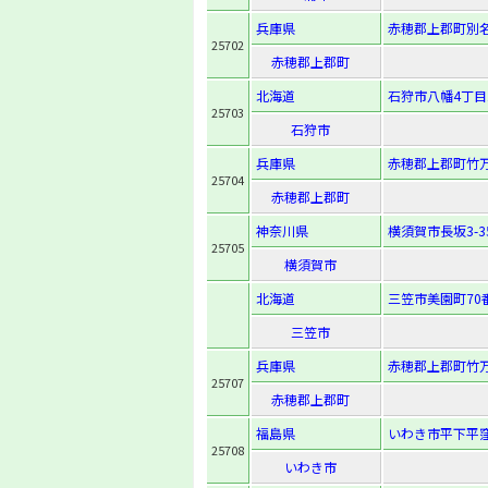
兵庫県
赤穂郡上郡町別名
25702
赤穂郡上郡町
北海道
石狩市八幡4丁目1
25703
石狩市
兵庫県
赤穂郡上郡町竹万
25704
赤穂郡上郡町
神奈川県
横須賀市長坂3-35
25705
横須賀市
北海道
三笠市美園町70番
三笠市
兵庫県
赤穂郡上郡町竹万
25707
赤穂郡上郡町
福島県
いわき市平下平窪
25708
いわき市