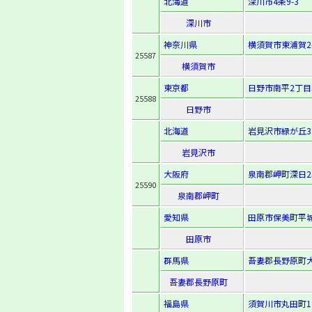
北海道
深川市4条9-3
深川市
神奈川県
横須賀市東浦賀2-
25587
横須賀市
東京都
日野市南平2丁目
25588
日野市
北海道
岩見沢市緑が丘3丁
岩見沢市
大阪府
泉南郡岬町深日25
25590
泉南郡岬町
愛知県
田原市保美町平城
田原市
群馬県
吾妻郡長野原町大
吾妻郡長野原町
福島県
須賀川市丸田町1