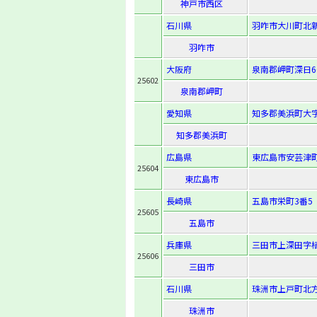
神戸市西区
石川県
羽咋市大川町北新
羽咋市
大阪府
泉南郡岬町深日6
25602
泉南郡岬町
愛知県
知多郡美浜町大字
知多郡美浜町
広島県
東広島市安芸津町
25604
東広島市
長崎県
五島市栄町3番5
25605
五島市
兵庫県
三田市上深田字植
25606
三田市
石川県
珠洲市上戸町北方
珠洲市