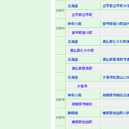
北海道
古平郡古平町大字
25673
古平郡古平町
神奈川県
愛甲郡愛川町田代
25674
愛甲郡愛川町
北海道
勇払郡むかわ町美
勇払郡むかわ町
北海道
勇払郡厚真町字豊
勇払郡厚真町
北海道
夕張市紅葉山12
夕張市
神奈川県
相模原市緑区日連
25678
相模原市緑区
静岡県
榛原郡吉田町川尻
25679
榛原郡吉田町