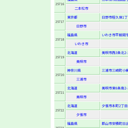
25716
二本松市
東京都
日野市程久保1丁
25717
日野市
福島県
いわき市平鯨岡字
25718
いわき市
北海道
美唄市西3条北2-2
25719
美唄市
神奈川県
三浦市三崎町小網
25720
三浦市
北海道
美唄市東6条南2-1
25721
美唄市
北海道
夕張市本町2丁目
25722
夕張市
福島県
郡山市安積町日出
25723