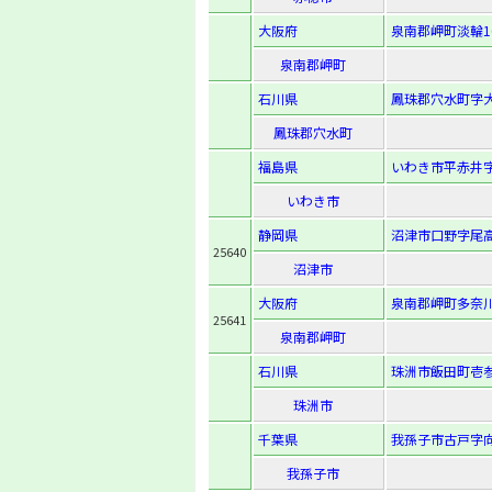
大阪府
泉南郡岬町淡輪16
泉南郡岬町
石川県
鳳珠郡穴水町字大
鳳珠郡穴水町
福島県
いわき市平赤井字
いわき市
静岡県
沼津市口野字尾高2
25640
沼津市
大阪府
泉南郡岬町多奈川
25641
泉南郡岬町
石川県
珠洲市飯田町壱参
珠洲市
千葉県
我孫子市古戸字向
我孫子市