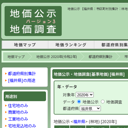
地価公示 【福井県：市区町村別集計：林地】 
地価マップ
地価ランキング
都道府県別
地価マップ
地価公示 2020年(令和2年)
都道府県別集計
市
都道府県別集計
地価公示・地価調査(基準地価) [福井県]
[福井県]の用途
年・データ
対象年
用途別
データ
地価公示
地価調査
住宅地のみ
都道府県
商業地のみ
工業地のみ
地価公示 <
福井県
> (林地) [2020年]
宅地見込地のみ