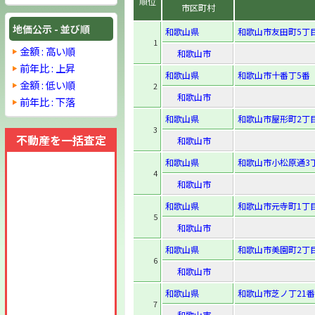
順位
市区町村
地価公示 - 並び順
和歌山県
和歌山市友田町5丁目
1
金額 : 高い順
和歌山市
前年比 : 上昇
和歌山県
和歌山市十番丁5番
金額 : 低い順
2
和歌山市
前年比 : 下落
和歌山県
和歌山市屋形町2丁
3
不動産を一括査定
和歌山市
和歌山県
和歌山市小松原通3丁
4
和歌山市
和歌山県
和歌山市元寺町1丁目
5
和歌山市
和歌山県
和歌山市美園町2丁目
6
和歌山市
和歌山県
和歌山市芝ノ丁21番
7
和歌山市