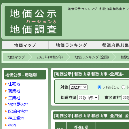
地価公示 ランキング - 和歌山県 和歌山市- 20
地価マップ
地価ランキング
都道府県別
地価マップ
2023年(令和5年)
地価ランキング (全国)
和歌
[地価公示] 和歌山県 和歌山市 -全用途-
地価公示 - 用途別
住宅地
対象
地価公示
商業地
工業地
都道府県
市区町村
宅地見込地
区域内宅地
[地価公示] 和歌山県 和歌山市 -全用途- 
準工業地
林地
都道府県