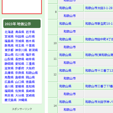
和歌山県
和歌山市太田3-1-28
8
和歌山市
和歌山県
和歌山市新生町10-1
2023年 地価公示
和歌山市
北海道
青森県
岩手県
宮城県
秋田県
山形県
和歌山県
和歌山市田中町4丁目
福島県
茨城県
栃木県
10
群馬県
埼玉県
千葉県
和歌山市
東京都
神奈川県
新潟県
富山県
石川県
福井県
和歌山県
和歌山市(東和歌山第2
11
山梨県
長野県
岐阜県
和歌山市
静岡県
愛知県
三重県
滋賀県
京都府
大阪府
和歌山県
和歌山市十三番丁1
兵庫県
奈良県
和歌山県
12
鳥取県
島根県
岡山県
和歌山市
広島県
山口県
徳島県
和歌山県
和歌山市三番丁77番
香川県
愛媛県
高知県
福岡県
佐賀県
長崎県
和歌山市
熊本県
大分県
宮崎県
鹿児島県
沖縄県
和歌山県
和歌山市太田字神ノ畔
14
スポンサーリンク
和歌山市