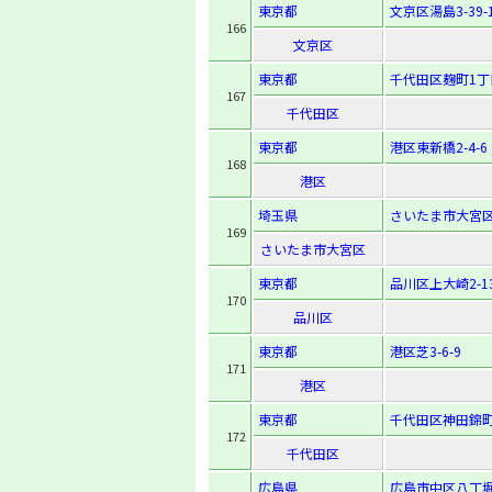
東京都
文京区湯島3-39-
166
文京区
東京都
千代田区麹町1丁
167
千代田区
東京都
港区東新橋2-4-6
168
港区
埼玉県
さいたま市大宮区
169
さいたま市大宮区
東京都
品川区上大崎2-13
170
品川区
東京都
港区芝3-6-9
171
港区
東京都
千代田区神田錦町
172
千代田区
広島県
広島市中区八丁堀1