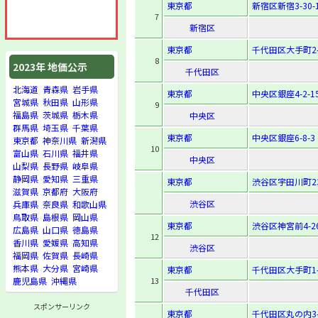
東京都
新宿区新宿3-30-
7
新宿区
東京都
千代田区大手町2-
8
2023年 地価公示
千代田区
北海道
青森県
岩手県
東京都
中央区銀座4-2-1
宮城県
秋田県
山形県
9
福島県
茨城県
栃木県
中央区
群馬県
埼玉県
千葉県
東京都
中央区銀座6-8-3
東京都
神奈川県
新潟県
10
富山県
石川県
福井県
中央区
山梨県
長野県
岐阜県
静岡県
愛知県
三重県
東京都
渋谷区宇田川町23
滋賀県
京都府
大阪府
渋谷区
兵庫県
奈良県
和歌山県
鳥取県
島根県
岡山県
東京都
渋谷区神宮前4-26
広島県
山口県
徳島県
12
香川県
愛媛県
高知県
渋谷区
福岡県
佐賀県
長崎県
熊本県
大分県
宮崎県
東京都
千代田区大手町1-
13
鹿児島県
沖縄県
千代田区
スポンサーリンク
東京都
千代田区丸の内3-