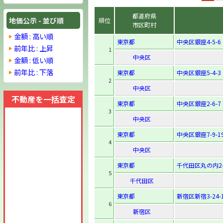
都道府県
地価公示 - 並び順
順位
市区町村
金額 : 高い順
東京都
中央区銀座4-5-6
前年比 : 上昇
1
中央区
金額 : 低い順
前年比 : 下落
東京都
中央区銀座5-4-3
2
中央区
不動産を一括査定
東京都
中央区銀座2-6-7
3
中央区
東京都
中央区銀座7-9-1
4
中央区
東京都
千代田区丸の内2-
5
千代田区
東京都
新宿区新宿3-24-
6
新宿区