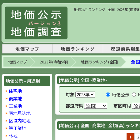
地価公示 ランキング - 全国 - 2023年 [商業
地価マップ
地価ランキング
都道府県別
全国
地価マップ
2023年(令和5年)
地価ランキング (全国)
[地価公示] 全国 -商業地-
地価公示 - 用途別
住宅地
対象
地価公示
商業地
工業地
都道府県
市区町村
宅地見込地
区域内宅地
[地価公示] 全国 -商業地- 金額(高) ラン
準工業地
林地
1
2