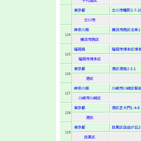
千代田区
東京都
立川市曙町2-7-2
立川市
神奈川県
横浜市西区北幸1-
124
横浜市西区
福岡県
福岡市博多区博多駅
125
福岡市博多区
東京都
港区港南2-3-1
126
港区
神奈川県
川崎市川崎区駅前
127
川崎市川崎区
東京都
港区芝大門1-4-8
128
港区
東京都
目黒区自由が丘2-1
129
目黒区