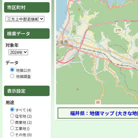
市区町村
検索データ
対象年
データ
地価公示
地価調査
表示設定
用途
すべて (4)
福井県：地価マップ (大きな地
住宅地 (2)
商業地 (2)
工業地 ()
その他 (0)