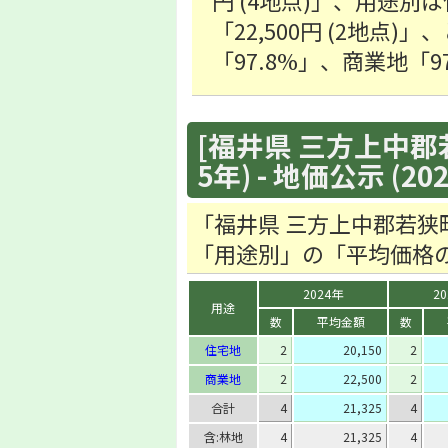
円 (4地点)」、用途別は
「22,500円 (2地点
「97.8%」、商業地「
[福井県 三方上中郡
5年) - 地価公示 (20
「福井県 三方上中郡若狭
「用途別」の「平均価格
2024年
2
用途
数
平均金額
数
住宅地
2
20,150
2
商業地
2
22,500
2
合計
4
21,325
4
含:林地
4
21,325
4