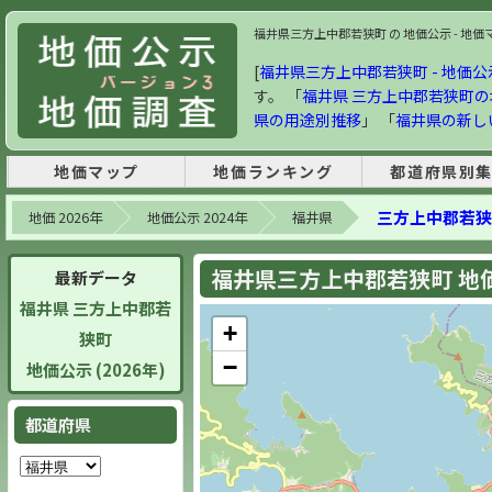
福井県三方上中郡若狭町 の 地価公示 - 地価マッ
[
福井県三方上中郡若狭町 - 地価公示 
す。 「
福井県 三方上中郡若狭町
県の用途別推移
」 「
福井県の新し
地価マップ
地価ランキング
都道府県別
三方上中郡若狭
地価 2026年
地価公示 2024年
福井県
福井県三方上中郡若狭町 地価公
最新データ
福井県 三方上中郡若
+
狭町
−
地価公示 (2026年)
都道府県