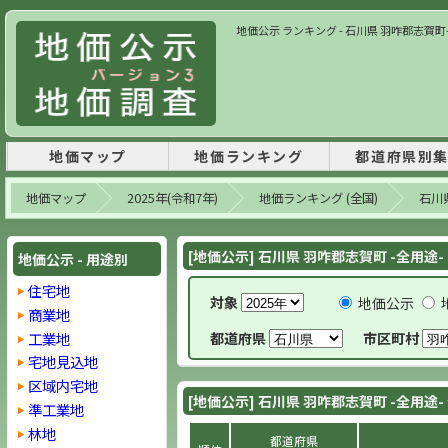
地価公示 ランキング - 石川県 羽咋郡志賀町- 2
地価マップ
地価ランキング
都道府県別
地価マップ
2025年(令和7年)
地価ランキング (全国)
石川
[地価公示] 石川県 羽咋郡志賀町 -全用途-
地価公示 - 用途別
住宅地
対象
地価公示
商業地
工業地
都道府県
市区町村
宅地見込地
区域内宅地
[地価公示] 石川県 羽咋郡志賀町 -全用途-
準工業地
林地
都道府県