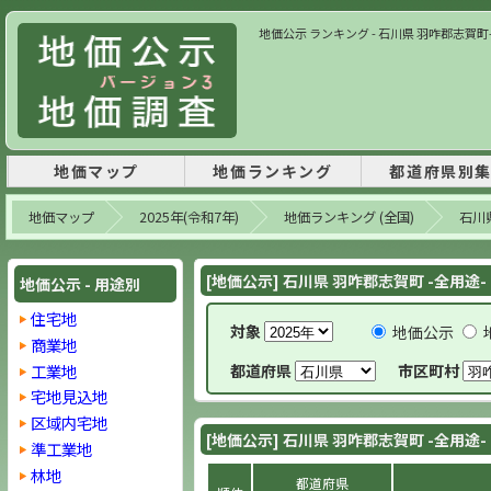
地価公示 ランキング - 石川県 羽咋郡志賀町- 
地価マップ
地価ランキング
都道府県別
地価マップ
2025年(令和7年)
地価ランキング (全国)
石川
[地価公示] 石川県 羽咋郡志賀町 -全用途-
地価公示 - 用途別
住宅地
対象
地価公示
商業地
工業地
都道府県
市区町村
宅地見込地
区域内宅地
[地価公示] 石川県 羽咋郡志賀町 -全用途-
準工業地
林地
都道府県