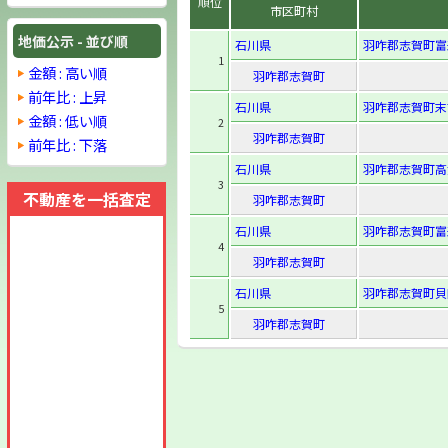
順位
市区町村
地価公示 - 並び順
石川県
羽咋郡志賀町富
1
金額 : 高い順
羽咋郡志賀町
前年比 : 上昇
石川県
羽咋郡志賀町末
金額 : 低い順
2
羽咋郡志賀町
前年比 : 下落
石川県
羽咋郡志賀町高
3
不動産を一括査定
羽咋郡志賀町
石川県
羽咋郡志賀町富
4
羽咋郡志賀町
石川県
羽咋郡志賀町貝
5
羽咋郡志賀町