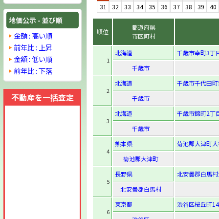
31
32
33
34
35
36
37
38
39
40
地価公示 - 並び順
都道府県
順位
金額 : 高い順
市区町村
前年比 : 上昇
北海道
千歳市幸町3丁目
金額 : 低い順
1
千歳市
前年比 : 下落
北海道
千歳市千代田町
2
不動産を一括査定
千歳市
北海道
千歳市錦町2丁目
3
千歳市
熊本県
菊池郡大津町大字
4
菊池郡大津町
長野県
北安曇郡白馬村大
5
北安曇郡白馬村
東京都
渋谷区桜丘町14
6