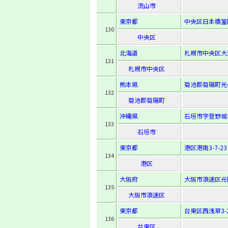
流山市
東京都
中央区日本橋室町4
130
中央区
北海道
札幌市中央区大
131
札幌市中央区
熊本県
菊池郡菊陽町光の森
132
菊池郡菊陽町
沖縄県
石垣市字登野城
133
石垣市
東京都
港区港南3-7-23
134
港区
大阪府
大阪市浪速区元町
135
大阪市浪速区
東京都
台東区西浅草3-2
136
台東区