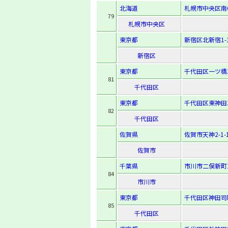
北海道
札幌市中央区南6
79
札幌市中央区
東京都
新宿区北新宿1-1
新宿区
東京都
千代田区一ツ橋2-
81
千代田区
東京都
千代田区東神田3-
82
千代田区
佐賀県
佐賀市天神2-1-
佐賀市
千葉県
市川市二俣新町1
84
市川市
東京都
千代田区神田司町
85
千代田区