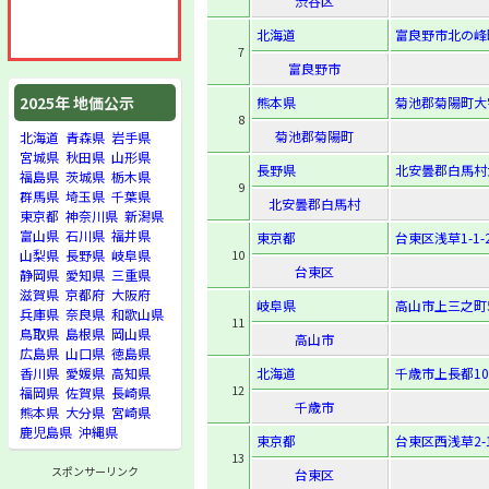
渋谷区
北海道
富良野市北の峰町
7
富良野市
2025年 地価公示
熊本県
菊池郡菊陽町大字
8
菊池郡菊陽町
北海道
青森県
岩手県
宮城県
秋田県
山形県
長野県
北安曇郡白馬村
福島県
茨城県
栃木県
9
群馬県
埼玉県
千葉県
北安曇郡白馬村
東京都
神奈川県
新潟県
富山県
石川県
福井県
東京都
台東区浅草1-1-
10
山梨県
長野県
岐阜県
台東区
静岡県
愛知県
三重県
滋賀県
京都府
大阪府
岐阜県
高山市上三之町
兵庫県
奈良県
和歌山県
11
鳥取県
島根県
岡山県
高山市
広島県
山口県
徳島県
北海道
千歳市上長都10
香川県
愛媛県
高知県
12
福岡県
佐賀県
長崎県
千歳市
熊本県
大分県
宮崎県
鹿児島県
沖縄県
東京都
台東区西浅草2-1
13
スポンサーリンク
台東区