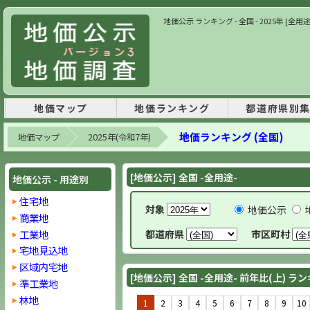
地価公示 ランキング - 全国 - 2025年 [全用
地価マップ
地価ランキング
都道府県別
地価ランキング (全国)
地価マップ
2025年(令和7年)
[地価公示] 全国 -全用途-
地価公示 - 用途別
住宅地
対象
地価公示
商業地
工業地
都道府県
市区町村
宅地見込地
区域内宅地
[地価公示] 全国 -全用途- 前年比(上) ラ
準工業地
林地
1
2
3
4
5
6
7
8
9
10