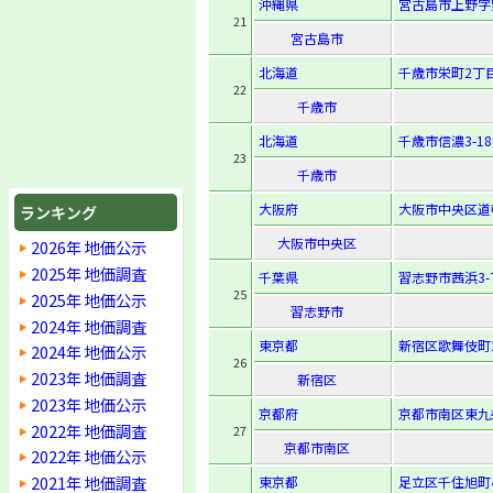
沖縄県
宮古島市上野字
21
宮古島市
北海道
千歳市栄町2丁目
22
千歳市
北海道
千歳市信濃3-18-
23
千歳市
大阪府
大阪市中央区道頓
ランキング
大阪市中央区
2026年 地価公示
2025年 地価調査
千葉県
習志野市茜浜3-7
25
2025年 地価公示
習志野市
2024年 地価調査
東京都
新宿区歌舞伎町2-
2024年 地価公示
26
2023年 地価調査
新宿区
2023年 地価公示
京都府
京都市南区東九
2022年 地価調査
27
京都市南区
2022年 地価公示
2021年 地価調査
東京都
足立区千住旭町4