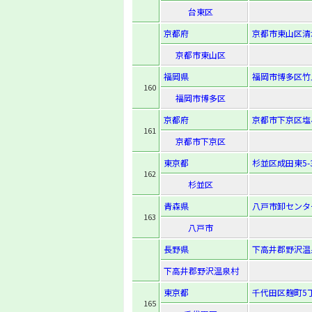
台東区
京都府
京都市東山区清水
京都市東山区
福岡県
福岡市博多区竹丘
160
福岡市博多区
京都府
京都市下京区塩
161
京都市下京区
東京都
杉並区成田東5-3
162
杉並区
青森県
八戸市卸センター2
163
八戸市
長野県
下高井郡野沢温
下高井郡野沢温泉村
東京都
千代田区麹町5
165