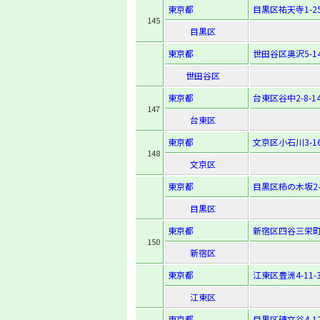
東京都
目黒区祐天寺1-25
145
目黒区
東京都
世田谷区奥沢5-14
世田谷区
東京都
台東区谷中2-8-1
147
台東区
東京都
文京区小石川3-16
148
文京区
東京都
目黒区柿の木坂2-2
目黒区
東京都
新宿区四谷三栄町1
150
新宿区
東京都
江東区豊洲4-11-
江東区
東京都
目黒区碑文谷4-12