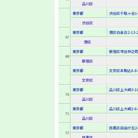
品川区
東京都
渋谷区千駄ヶ谷1-2
渋谷区
東京都
港区白金台2-13-
67
港区
東京都
新宿区市谷仲之町2
68
新宿区
東京都
文京区本駒込6-8-
文京区
東京都
品川区上大崎3-10
70
品川区
東京都
品川区上大崎2-6-
71
品川区
東京都
目黒区自由が丘2-1
72
目黒区