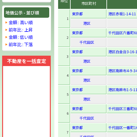
順位
市区町村
地価公示 - 並び順
東京都
港区赤坂1-14-11
1
金額 : 高い順
港区
前年比 : 上昇
東京都
千代田区六番町6
金額 : 低い順
2
千代田区
前年比 : 下落
東京都
港区白金台3-16-
3
不動産を一括査定
港区
東京都
港区南麻布4-9-3
4
港区
東京都
港区南麻布1-5-1
5
港区
東京都
千代田区三番町6
6
千代田区
東京都
千代田区一番町1
7
千代田区