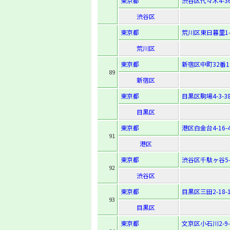
東京都
渋谷区代々木4-36
渋谷区
東京都
荒川区東日暮里1-
荒川区
東京都
新宿区中町32番1
89
新宿区
東京都
目黒区駒場4-3-3
目黒区
東京都
港区白金台4-16-
91
港区
東京都
渋谷区千駄ヶ谷5-1
92
渋谷区
東京都
目黒区三田2-18-
93
目黒区
東京都
文京区小石川2-9-