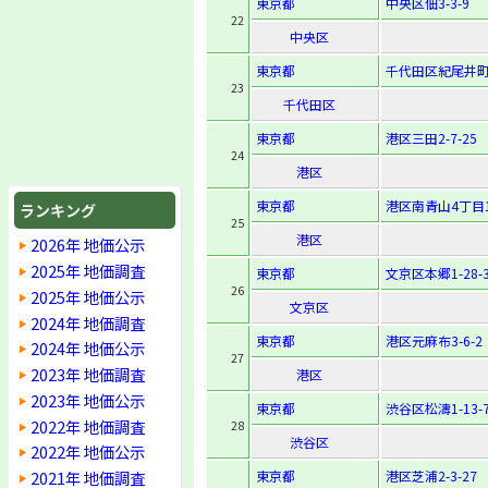
東京都
中央区佃3-3-9
22
中央区
東京都
千代田区紀尾井町3
23
千代田区
東京都
港区三田2-7-25
24
港区
東京都
港区南青山4丁目1
ランキング
25
港区
2026年 地価公示
2025年 地価調査
東京都
文京区本郷1-28-
26
2025年 地価公示
文京区
2024年 地価調査
東京都
港区元麻布3-6-2
2024年 地価公示
27
2023年 地価調査
港区
2023年 地価公示
東京都
渋谷区松濤1-13-
2022年 地価調査
28
渋谷区
2022年 地価公示
2021年 地価調査
東京都
港区芝浦2-3-27