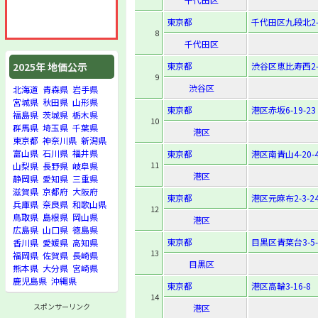
東京都
千代田区九段北2-3
8
千代田区
東京都
渋谷区恵比寿西2-2
2025年 地価公示
9
渋谷区
北海道
青森県
岩手県
宮城県
秋田県
山形県
東京都
港区赤坂6-19-23
福島県
茨城県
栃木県
10
群馬県
埼玉県
千葉県
港区
東京都
神奈川県
新潟県
富山県
石川県
福井県
東京都
港区南青山4-20-
11
山梨県
長野県
岐阜県
港区
静岡県
愛知県
三重県
滋賀県
京都府
大阪府
東京都
港区元麻布2-3-2
兵庫県
奈良県
和歌山県
12
鳥取県
島根県
岡山県
港区
広島県
山口県
徳島県
東京都
目黒区青葉台3-5-
香川県
愛媛県
高知県
13
福岡県
佐賀県
長崎県
目黒区
熊本県
大分県
宮崎県
鹿児島県
沖縄県
東京都
港区高輪3-16-8
14
スポンサーリンク
港区