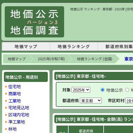
地価公示 ランキング - 東京都 - 2025年 [住
地価マップ
地価ランキング
都道府県別
東京
地価マップ
2025年(令和7年)
地価ランキング (全国)
[地価公示] 東京都 -住宅地-
地価公示 - 用途別
住宅地
対象
地価公示
商業地
工業地
都道府県
市区町村
宅地見込地
区域内宅地
[地価公示] 東京都 -住宅地- 金額(高) ラ
準工業地
林地
都道府県