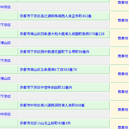
商業地
市中京区
京都市下京区高辻通柳馬場西入泉正寺町452番
商業地
市下京区
京都市東山区四条通大和大路東入祇園町南側570番228
商業地
市東山区
京都市下京区西中筋通花屋町下る堺町98番外
商業地
市下京区
京都市東山区五条橋東6丁目583番70
商業地
市東山区
京都市下京区中堂寺前田町32番外
商業地
市下京区
京都市中京区夷川通西洞院東入泉町668番
商業地
市中京区
京都市北区小山北上総町43番3外
商業地