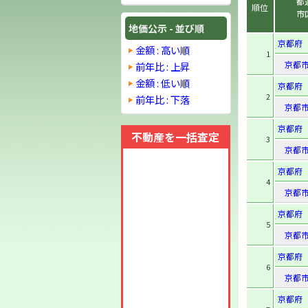
都
順位
市
地価公示 - 並び順
京都府
金額 : 高い順
1
京都
前年比 : 上昇
金額 : 低い順
京都府
2
前年比 : 下落
京都
京都府
不動産を一括査定
3
京都
京都府
4
京都
京都府
5
京都
京都府
6
京都
京都府