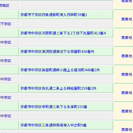
商業地
市南区
京都市下京区四条通新町東入月鉾町39番1
商業地
市下京区
京都市中京区河原町通二条下る2丁目下丸屋町413番4
商業地
市中京区
京都市中京区東洞院通御池下る笹屋町436番外
商業地
市中京区
京都市中京区両替町通姉小路上る龍池町448番2外
商業地
市中京区
京都市中京区烏丸通二条上る蒔絵屋町259番2外
商業地
市中京区
京都市中京区寺町通三条下る永楽町233番
商業地
市中京区
京都市中京区三条通柳馬場東入中之町9番
商業地