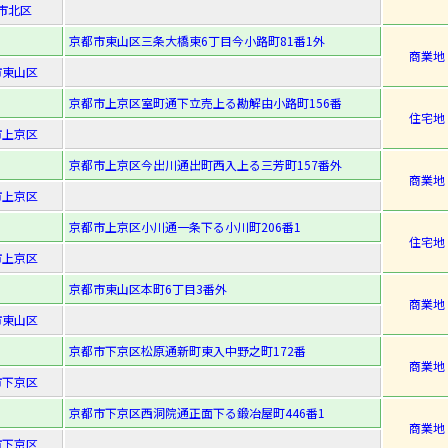
市北区
京都市東山区三条大橋東6丁目今小路町81番1外
商業地
市東山区
京都市上京区室町通下立売上る勘解由小路町156番
住宅地
市上京区
京都市上京区今出川通出町西入上る三芳町157番外
商業地
市上京区
京都市上京区小川通一条下る小川町206番1
住宅地
市上京区
京都市東山区本町6丁目3番外
商業地
市東山区
京都市下京区松原通新町東入中野之町172番
商業地
市下京区
京都市下京区西洞院通正面下る鍛冶屋町446番1
商業地
市下京区