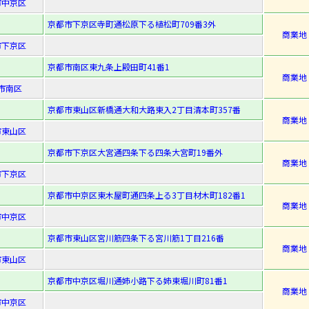
市中京区
京都市下京区寺町通松原下る植松町709番3外
商業地
市下京区
京都市南区東九条上殿田町41番1
商業地
市南区
京都市東山区新橋通大和大路東入2丁目清本町357番
商業地
市東山区
京都市下京区大宮通四条下る四条大宮町19番外
商業地
市下京区
京都市中京区東木屋町通四条上る3丁目材木町182番1
商業地
市中京区
京都市東山区宮川筋四条下る宮川筋1丁目216番
商業地
市東山区
京都市中京区堀川通姉小路下る姉東堀川町81番1
商業地
市中京区