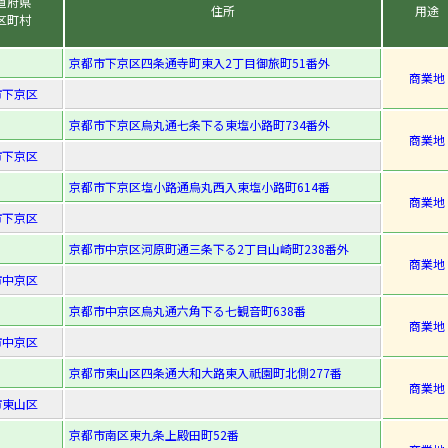
道府県
住所
用途
区町村
京都市下京区四条通寺町東入2丁目御旅町51番外
商業地
市下京区
京都市下京区烏丸通七条下る東塩小路町734番外
商業地
市下京区
京都市下京区塩小路通烏丸西入東塩小路町614番
商業地
市下京区
京都市中京区河原町通三条下る2丁目山崎町238番外
商業地
市中京区
京都市中京区烏丸通六角下る七観音町638番
商業地
市中京区
京都市東山区四条通大和大路東入祇園町北側277番
商業地
市東山区
京都市南区東九条上殿田町52番