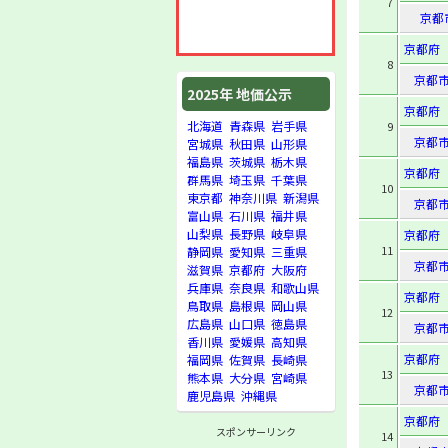
7
京都
京都府
8
京都
2025年 地価公示
京都府
北海道
青森県
岩手県
9
京都
宮城県
秋田県
山形県
福島県
茨城県
栃木県
京都府
群馬県
埼玉県
千葉県
10
東京都
神奈川県
新潟県
京都
富山県
石川県
福井県
山梨県
長野県
岐阜県
京都府
11
静岡県
愛知県
三重県
京都
滋賀県
京都府
大阪府
兵庫県
奈良県
和歌山県
京都府
鳥取県
島根県
岡山県
12
広島県
山口県
徳島県
京都
香川県
愛媛県
高知県
京都府
福岡県
佐賀県
長崎県
13
熊本県
大分県
宮崎県
京都
鹿児島県
沖縄県
京都府
スポンサーリンク
14