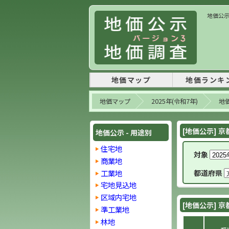
地価公示 
地価マップ
地価ランキ
地価マップ
2025年(令和7年)
地価
[地価公示] 京
地価公示 - 用途別
住宅地
対象
商業地
工業地
都道府県
宅地見込地
区域内宅地
[地価公示] 京
準工業地
林地