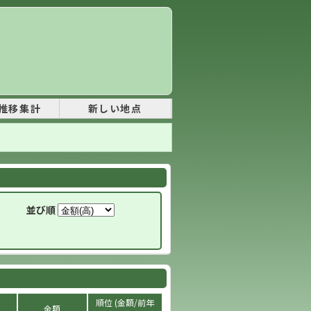
推移集計
新しい地点
並び順
順位 (金額/前年
金額