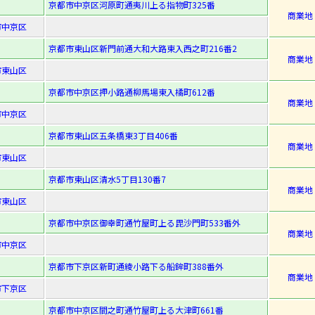
京都市中京区河原町通夷川上る指物町325番
商業地
市中京区
京都市東山区新門前通大和大路東入西之町216番2
商業地
市東山区
京都市中京区押小路通柳馬場東入橘町612番
商業地
市中京区
京都市東山区五条橋東3丁目406番
商業地
市東山区
京都市東山区清水5丁目130番7
商業地
市東山区
京都市中京区御幸町通竹屋町上る毘沙門町533番外
商業地
市中京区
京都市下京区新町通綾小路下る船鉾町388番外
商業地
市下京区
京都市中京区間之町通竹屋町上る大津町661番