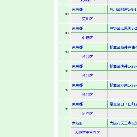
東京都
荒川区町屋1-8-1
188
荒川区
東京都
中野区江原町3-24
189
中野区
東京都
杉並区高井戸東4-
190
杉並区
東京都
杉並区桃井1-23-
191
杉並区
東京都
杉並区方南1-32-
192
杉並区
東京都
足立区日ノ出町23
193
足立区
大阪府
大阪市天王寺区清
大阪市天王寺区