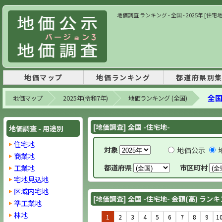
地価調査 ランキング - 全国 - 2025年 [住宅
地価マップ
地価ランキング
都道府県別
全国
地価マップ
2025年(令和7年)
地価ランキング (全国)
[地価調査] 全国 -住宅地-
地価調査 - 用途別
住宅地
対象
地価公示
商業地
工業地
都道府県
市区町村
宅地見込地
区域内宅地
[地価調査] 全国 -住宅地- 金額(高) ラン
準工業地
林地
1
2
3
4
5
6
7
8
9
1