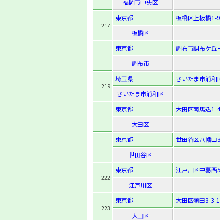
福岡市中央区
東京都
板橋区上板橋1-9
217
板橋区
東京都
調布市調布ケ丘一
調布市
埼玉県
さいたま市浦和区岸
219
さいたま市浦和区
東京都
大田区南馬込1-48
大田区
東京都
世田谷区八幡山3-
世田谷区
東京都
江戸川区中葛西5-
222
江戸川区
東京都
大田区蒲田3-3-1
223
大田区