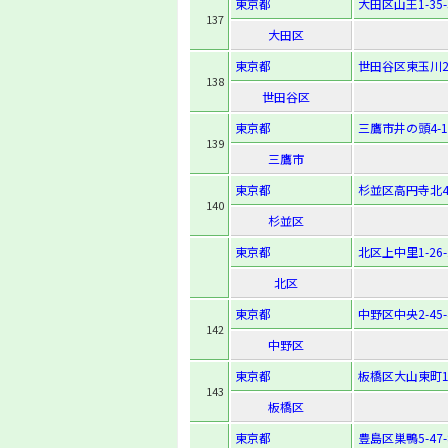
東京都
大田区山王1-35-
137
大田区
東京都
世田谷区東玉川2-
138
世田谷区
東京都
三鷹市井の頭4-16
139
三鷹市
東京都
杉並区高円寺北4-
140
杉並区
東京都
北区上中里1-26-
北区
東京都
中野区中央2-45-
142
中野区
東京都
板橋区大山東町10
143
板橋区
東京都
豊島区巣鴨5-47-