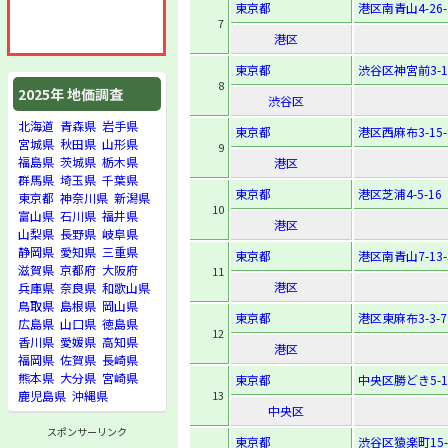
東京都
港区南青山4-26-
7
港区
東京都
渋谷区神宮前3-13
8
2025年 地価調査
渋谷区
北海道
青森県
岩手県
東京都
港区西麻布3-15-
宮城県
秋田県
山形県
9
福島県
茨城県
栃木県
港区
群馬県
埼玉県
千葉県
東京都
港区芝浦4-5-16
東京都
神奈川県
新潟県
10
富山県
石川県
福井県
港区
山梨県
長野県
岐阜県
静岡県
愛知県
三重県
東京都
港区南青山7-13-
滋賀県
京都府
大阪府
11
港区
兵庫県
奈良県
和歌山県
鳥取県
島根県
岡山県
東京都
港区東麻布3-3-7
広島県
山口県
徳島県
12
香川県
愛媛県
高知県
港区
福岡県
佐賀県
長崎県
熊本県
大分県
宮崎県
東京都
中央区勝どき5-10
13
鹿児島県
沖縄県
中央区
スポンサーリンク
東京都
渋谷区猿楽町15-