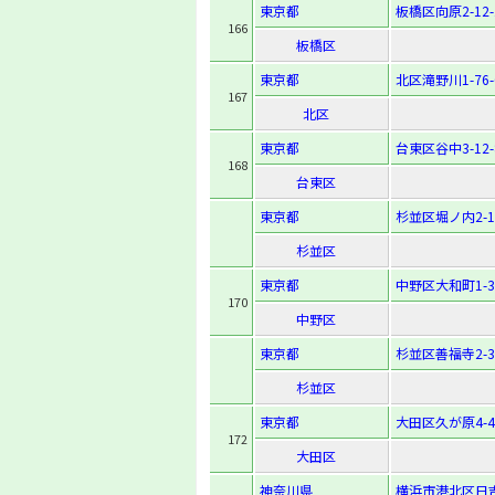
東京都
板橋区向原2-12-
166
板橋区
東京都
北区滝野川1-76-
167
北区
東京都
台東区谷中3-12-
168
台東区
東京都
杉並区堀ノ内2-11
杉並区
東京都
中野区大和町1-36
170
中野区
東京都
杉並区善福寺2-3-
杉並区
東京都
大田区久が原4-42
172
大田区
神奈川県
横浜市港北区日吉本