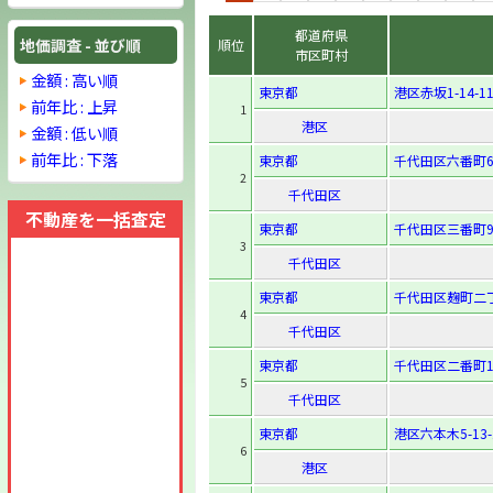
都道府県
地価調査 - 並び順
順位
市区町村
金額 : 高い順
東京都
港区赤坂1-14-1
前年比 : 上昇
1
港区
金額 : 低い順
前年比 : 下落
東京都
千代田区六番町6
2
千代田区
不動産を一括査定
東京都
千代田区三番町9
3
千代田区
東京都
千代田区麹町二丁
4
千代田区
東京都
千代田区二番町1
5
千代田区
東京都
港区六本木5-13-
6
港区