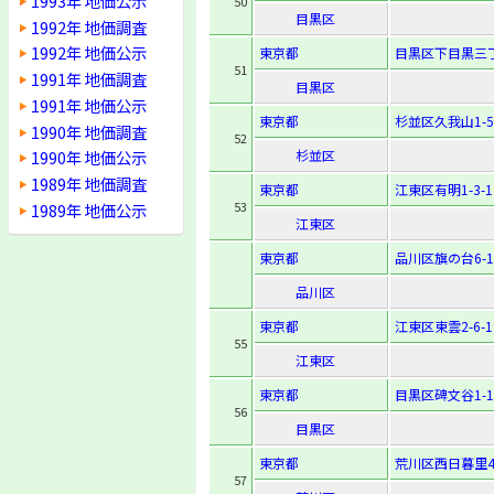
1993年 地価公示
50
目黒区
1992年 地価調査
1992年 地価公示
東京都
目黒区下目黒三丁
51
1991年 地価調査
目黒区
1991年 地価公示
東京都
杉並区久我山1-5-
1990年 地価調査
52
杉並区
1990年 地価公示
1989年 地価調査
東京都
江東区有明1-3-1
53
1989年 地価公示
江東区
東京都
品川区旗の台6-19
品川区
東京都
江東区東雲2-6-1
55
江東区
東京都
目黒区碑文谷1-12
56
目黒区
東京都
荒川区西日暮里4-
57