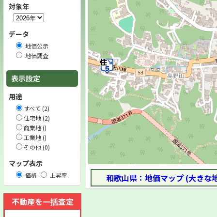
対象年
データ
地価公示
地価調査
表示設定
用途
すべて (2)
住宅地 (2)
商業地 ()
工業地 ()
その他 (0)
マップ表示
価格
上昇率
和歌山県：地価マップ (大きな
不動産を一括査定