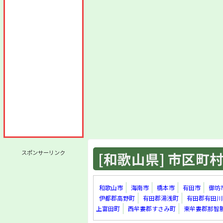
スポンサーリンク
[和歌山県] 市区町村 
和歌山市
海南市
橋本市
有田市
御坊
伊都郡高野町
有田郡湯浅町
有田郡有田川
上富田町
西牟婁郡すさみ町
東牟婁郡那智