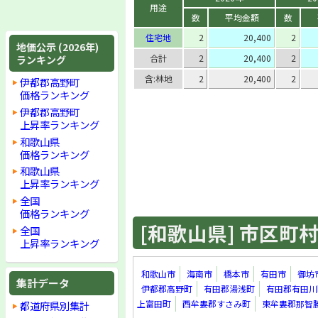
用途
数
平均金額
数
住宅地
2
20,400
2
地価公示 (2026年)
合計
2
20,400
2
ランキング
含:林地
2
20,400
2
伊都郡高野町
価格ランキング
伊都郡高野町
上昇率ランキング
和歌山県
価格ランキング
和歌山県
上昇率ランキング
全国
価格ランキング
[和歌山県] 市区町村 
全国
上昇率ランキング
和歌山市
海南市
橋本市
有田市
御坊
集計データ
伊都郡高野町
有田郡湯浅町
有田郡有田川
都道府県別集計
上富田町
西牟婁郡すさみ町
東牟婁郡那智