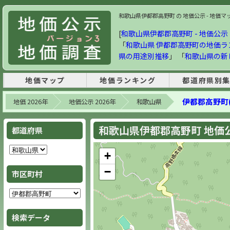
和歌山県伊都郡高野町 の 地価公示 - 地価マップ
[
和歌山県伊都郡高野町 - 地価公示 2
「
和歌山県 伊都郡高野町の地価ラ
県の用途別推移
」 「
和歌山県の新
地価マップ
地価ランキング
都道府県別
伊都郡高野町(
地価 2026年
地価公示 2026年
和歌山県
和歌山県伊都郡高野町 地価公示
都道府県
+
−
市区町村
検索データ