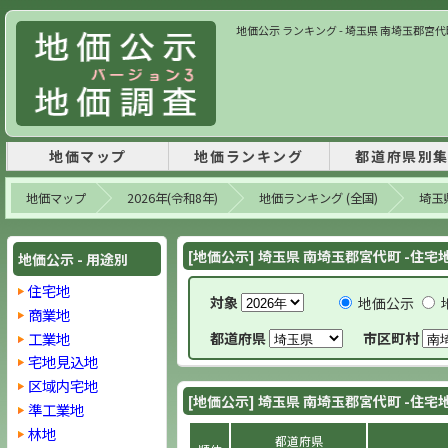
地価公示 ランキング - 埼玉県 南埼玉郡宮代町-
地価マップ
地価ランキング
都道府県別
地価マップ
2026年(令和8年)
地価ランキング (全国)
埼玉
[地価公示] 埼玉県 南埼玉郡宮代町 -住宅地
地価公示 - 用途別
住宅地
対象
地価公示
商業地
工業地
都道府県
市区町村
宅地見込地
区域内宅地
[地価公示] 埼玉県 南埼玉郡宮代町 -住宅地
準工業地
林地
都道府県