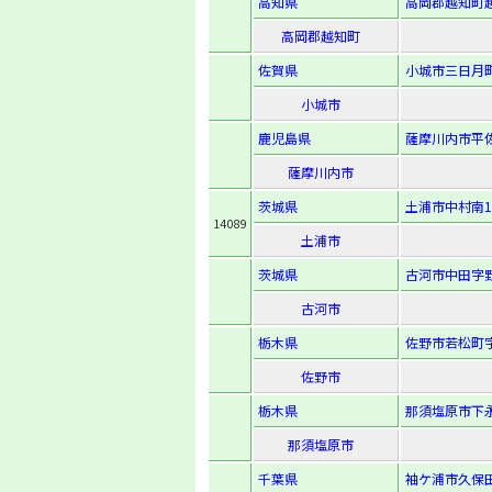
高知県
高岡郡越知町越
高岡郡越知町
佐賀県
小城市三日月町
小城市
鹿児島県
薩摩川内市平佐
薩摩川内市
茨城県
土浦市中村南1-
14089
土浦市
茨城県
古河市中田字野
古河市
栃木県
佐野市若松町字
佐野市
栃木県
那須塩原市下永
那須塩原市
千葉県
袖ケ浦市久保田