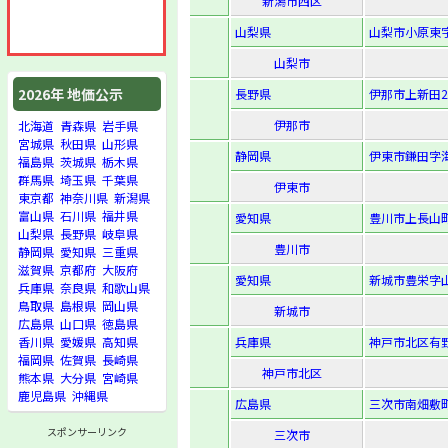
新潟市西区
山梨県
山梨市小原東字
山梨市
2026年 地価公示
長野県
伊那市上新田2
伊那市
北海道
青森県
岩手県
宮城県
秋田県
山形県
静岡県
伊東市鎌田字海
福島県
茨城県
栃木県
群馬県
埼玉県
千葉県
伊東市
東京都
神奈川県
新潟県
富山県
石川県
福井県
愛知県
豊川市上長山町
山梨県
長野県
岐阜県
豊川市
静岡県
愛知県
三重県
滋賀県
京都府
大阪府
愛知県
新城市豊栄字山
兵庫県
奈良県
和歌山県
鳥取県
島根県
岡山県
新城市
広島県
山口県
徳島県
兵庫県
神戸市北区有野
香川県
愛媛県
高知県
福岡県
佐賀県
長崎県
神戸市北区
熊本県
大分県
宮崎県
鹿児島県
沖縄県
広島県
三次市南畑敷町
スポンサーリンク
三次市