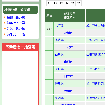
31
32
33
34
35
36
地価公示 - 並び順
都道府県
順位
金額 : 高い順
市区町村
前年比 : 上昇
北海道
旭川市永山5条6
金額 : 低い順
14001
旭川市
前年比 : 下落
青森県
三沢市岡三沢3
不動産を一括査定
三沢市
山形県
山形市飯塚町字
山形市
茨城県
日立市台原町2-
日立市
群馬県
渋川市伊香保町
渋川市
新潟県
新潟市西区新中