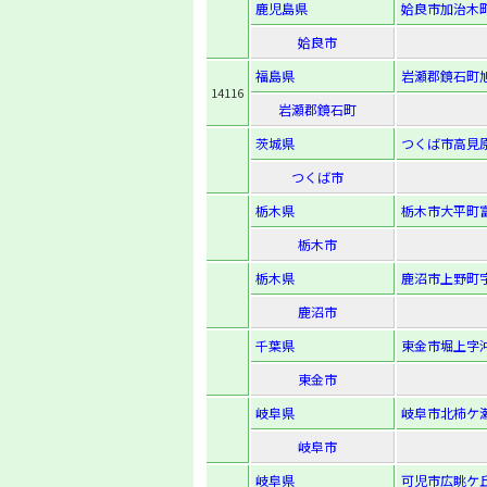
鹿児島県
姶良市加治木町
姶良市
福島県
岩瀬郡鏡石町旭
14116
岩瀬郡鏡石町
茨城県
つくば市高見原
つくば市
栃木県
栃木市大平町富
栃木市
栃木県
鹿沼市上野町字
鹿沼市
千葉県
東金市堀上字沖
東金市
岐阜県
岐阜市北柿ケ瀬
岐阜市
岐阜県
可児市広眺ケ丘