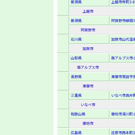
新潟県
上越市寺町3-8-
上越市
新潟県
阿賀野市緑岡3
阿賀野市
石川県
加賀市山代温泉
加賀市
山梨県
南アルプス市小
南アルプス市
長野県
東御市常田字伊
東御市
三重県
いなべ市員弁町
いなべ市
和歌山県
御坊市湯川町小
御坊市
広島県
庄原市西本町2-