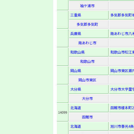
袖ケ浦市
三重県
多気郡多気町相
多気郡多気町
兵庫県
南あわじ市八木
南あわじ市
和歌山県
和歌山市松江東2
和歌山市
岡山県
岡山市東区瀬戸
岡山市東区
大分県
大分市大字里字
大分市
北海道
函館市榎本町29
14099
函館市
北海道
旭川市春光4条8