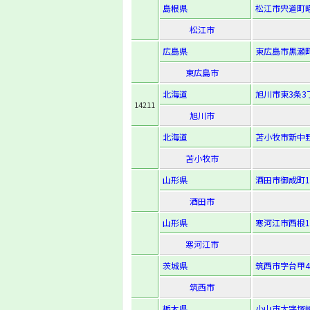
島根県
松江市宍道町昭
松江市
広島県
東広島市黒瀬町
東広島市
北海道
旭川市東3条3
14211
旭川市
北海道
苫小牧市新中野町
苫小牧市
山形県
酒田市御成町11
酒田市
山形県
寒河江市西根1-
寒河江市
茨城県
筑西市字台甲4
筑西市
栃木県
小山市大字塚崎