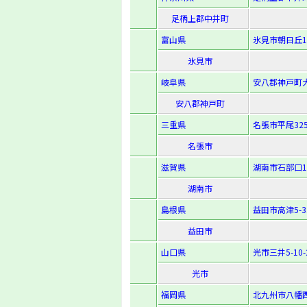
足柄上郡中井町
富山県
氷見市朝日丘18
氷見市
岐阜県
安八郡神戸町大
安八郡神戸町
三重県
名張市平尾32
名張市
滋賀県
湖南市石部口1-
湖南市
島根県
益田市高津5-32
益田市
山口県
光市三井5-10-
光市
福岡県
北九州市八幡西区