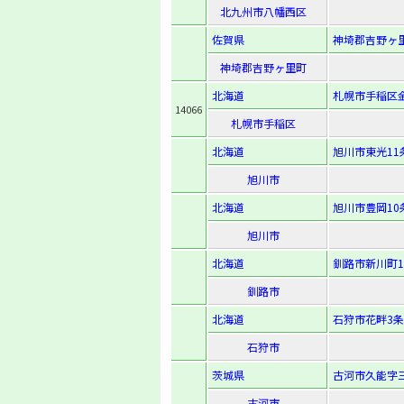
北九州市八幡西区
佐賀県
神埼郡吉野ヶ里
神埼郡吉野ヶ里町
北海道
札幌市手稲区金山
14066
札幌市手稲区
北海道
旭川市東光11条8
旭川市
北海道
旭川市豊岡10条1
旭川市
北海道
釧路市新川町11
釧路市
北海道
石狩市花畔3条
石狩市
茨城県
古河市久能字三
古河市