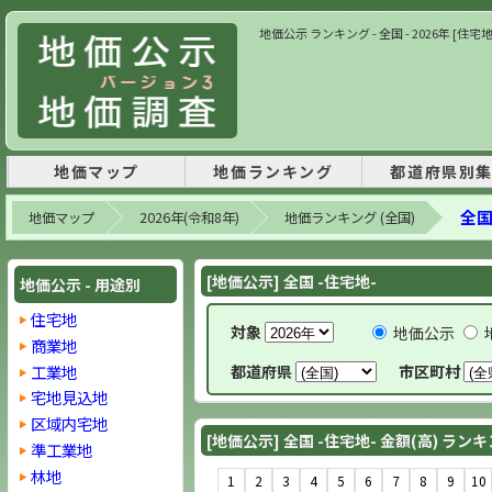
地価公示 ランキング - 全国 - 2026年 [住宅地
地価マップ
地価ランキング
都道府県別
全国
地価マップ
2026年(令和8年)
地価ランキング (全国)
[地価公示] 全国 -住宅地-
地価公示 - 用途別
住宅地
対象
地価公示
商業地
工業地
都道府県
市区町村
宅地見込地
区域内宅地
[地価公示] 全国 -住宅地- 金額(高) ラン
準工業地
林地
1
2
3
4
5
6
7
8
9
10