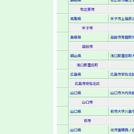
牧之原市
鳥取県
米子市上福原2-
米子市
島根県
益田市常盤町9-
益田市
岡山県
浅口郡里庄町大
浅口郡里庄町
広島県
広島市安佐北区亀
広島市安佐北区
山口県
山口市大内矢田南
山口市
山口県
萩市大字川島字
萩市
山口県
光市室積西ノ庄