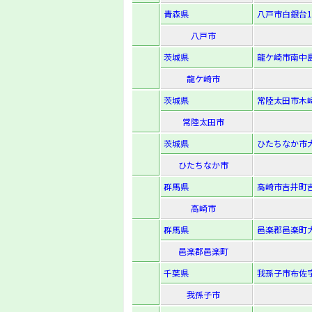
青森県
八戸市白銀台1
八戸市
茨城県
龍ケ崎市南中島
龍ケ崎市
茨城県
常陸太田市木崎
常陸太田市
茨城県
ひたちなか市大
ひたちなか市
群馬県
高崎市吉井町吉
高崎市
群馬県
邑楽郡邑楽町大
邑楽郡邑楽町
千葉県
我孫子市布佐字
我孫子市