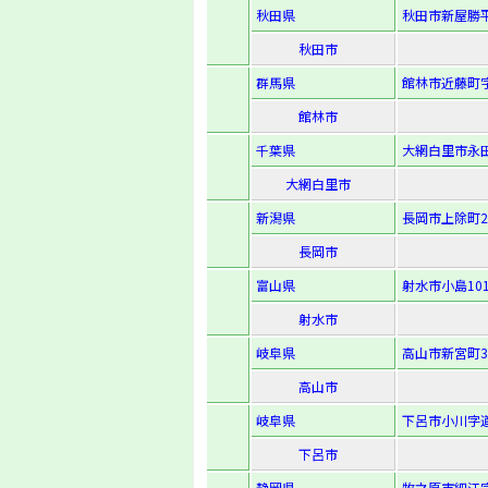
秋田県
秋田市新屋勝平
秋田市
群馬県
館林市近藤町字
館林市
千葉県
大網白里市永田
大網白里市
新潟県
長岡市上除町2
長岡市
富山県
射水市小島10
射水市
岐阜県
高山市新宮町3
高山市
岐阜県
下呂市小川字道
下呂市
静岡県
牧之原市細江字