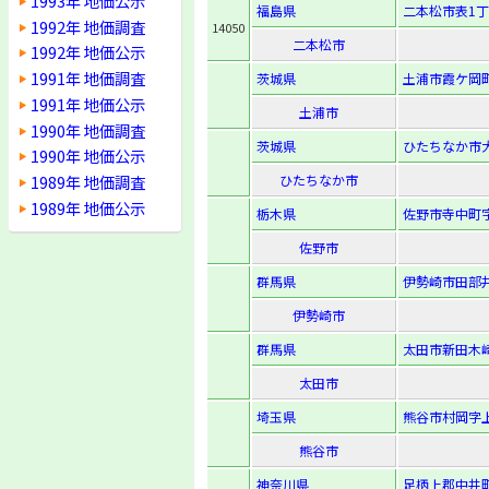
1993年 地価公示
福島県
二本松市表1丁目
1992年 地価調査
14050
二本松市
1992年 地価公示
1991年 地価調査
茨城県
土浦市霞ケ岡町
1991年 地価公示
土浦市
1990年 地価調査
茨城県
ひたちなか市大
1990年 地価公示
1989年 地価調査
ひたちなか市
1989年 地価公示
栃木県
佐野市寺中町字
佐野市
群馬県
伊勢崎市田部井
伊勢崎市
群馬県
太田市新田木崎
太田市
埼玉県
熊谷市村岡字上
熊谷市
神奈川県
足柄上郡中井町