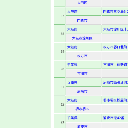
大田区
大阪府
門真市三ツ島6-2
87
門真市
大阪府
大阪市淀川区十八条
88
大阪市淀川区
大阪府
枚方市春日北町2-
89
枚方市
千葉県
市川市二俣新町1
90
市川市
兵庫県
尼崎市西長洲町1-
91
尼崎市
大阪府
堺市堺区松屋町1
92
堺市堺区
千葉県
浦安市港42番
93
浦安市