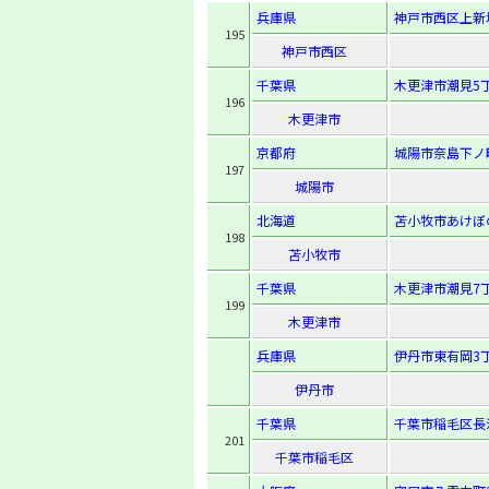
兵庫県
神戸市西区上新
195
神戸市西区
千葉県
木更津市潮見5丁
196
木更津市
京都府
城陽市奈島下ノ畔
197
城陽市
北海道
苫小牧市あけぼの町
198
苫小牧市
千葉県
木更津市潮見7
199
木更津市
兵庫県
伊丹市東有岡3丁
伊丹市
千葉県
千葉市稲毛区長沼
201
千葉市稲毛区