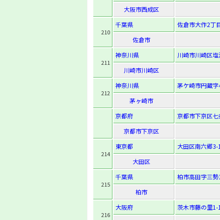
大阪市西成区
千葉県
佐倉市大作2丁目
210
佐倉市
神奈川県
川崎市川崎区塩浜
211
川崎市川崎区
神奈川県
茅ケ崎市円蔵字小
212
茅ヶ崎市
京都府
京都市下京区七
京都市下京区
東京都
大田区南六郷3-1
214
大田区
千葉県
柏市高田字三勢1
215
柏市
大阪府
茨木市藤の里1-1
216