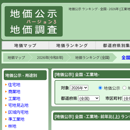
地価公示 ランキング - 全国 - 2026年 [工業
地価マップ
地価ランキング
都道府県別
全国
地価マップ
2026年(令和8年)
地価ランキング (全国)
[地価公示] 全国 -工業地-
地価公示 - 用途別
住宅地
対象
地価公示
商業地
工業地
都道府県
市区町村
宅地見込地
区域内宅地
[地価公示] 全国 -工業地- 前年比(上) ラ
準工業地
林地