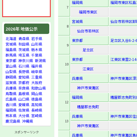
福岡県
福岡市東区松島1-
7
福岡市東区
宮城県
仙台市若林区卸町東
8
2026年 地価公示
仙台市若林区
北海道
青森県
岩手県
東京都
足立区入谷6-2-
宮城県
秋田県
山形県
9
福島県
茨城県
栃木県
足立区
群馬県
埼玉県
千葉県
東京都
江東区東雲2-14-
東京都
神奈川県
新潟県
10
富山県
石川県
福井県
江東区
山梨県
長野県
岐阜県
静岡県
愛知県
三重県
兵庫県
神戸市東灘区深
滋賀県
京都府
大阪府
神戸市東灘区
兵庫県
奈良県
和歌山県
鳥取県
島根県
岡山県
福岡県
糟屋郡志免町別府西
広島県
山口県
徳島県
12
香川県
愛媛県
高知県
糟屋郡志免町
福岡県
佐賀県
長崎県
熊本県
大分県
宮崎県
兵庫県
神戸市東灘区住
13
鹿児島県
沖縄県
神戸市東灘区
スポンサーリンク
兵庫県
神戸市東灘区魚