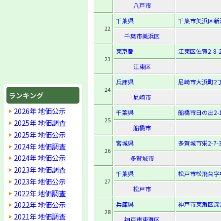
八戸市
千葉県
千葉市美浜区新
22
千葉市美浜区
東京都
江東区佐賀2-8-
23
江東区
兵庫県
尼崎市大浜町2丁
24
ランキング
尼崎市
2026年 地価公示
千葉県
船橋市日の出2-1
25
2025年 地価調査
船橋市
2025年 地価公示
宮城県
多賀城市栄2-7-
2024年 地価調査
26
2024年 地価公示
多賀城市
2023年 地価調査
千葉県
松戸市松飛台字中
2023年 地価公示
27
松戸市
2022年 地価調査
2022年 地価公示
兵庫県
神戸市東灘区深
28
2021年 地価調査
神戸市東灘区