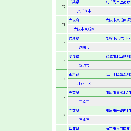
千葉県
八千代市上高野字
72
八千代市
大阪府
大阪市東成区深江北
73
大阪市東成区
兵庫県
尼崎市久々知3-2
74
尼崎市
愛知県
安城市北山崎町
75
安城市
東京都
江戸川区臨海町3-
76
江戸川区
千葉県
市原市青柳北2丁
77
市原市
千葉県
市原市岩崎西1丁
78
市原市
兵庫県
神戸市長田区駒ヶ