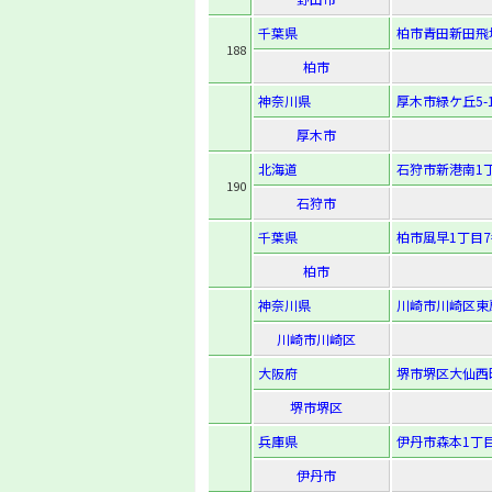
千葉県
柏市青田新田飛地
188
柏市
神奈川県
厚木市緑ケ丘5-1
厚木市
北海道
石狩市新港南1丁
190
石狩市
千葉県
柏市風早1丁目7
柏市
神奈川県
川崎市川崎区東扇
川崎市川崎区
大阪府
堺市堺区大仙西町
堺市堺区
兵庫県
伊丹市森本1丁目
伊丹市