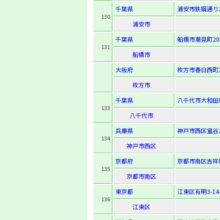
千葉県
浦安市鉄鋼通り2-
130
浦安市
千葉県
船橋市潮見町20
131
船橋市
大阪府
枚方市春日西町2-
枚方市
千葉県
八千代市大和田
133
八千代市
兵庫県
神戸市西区室谷2
134
神戸市西区
京都府
京都市南区吉祥
135
京都市南区
東京都
江東区有明3-14
136
江東区