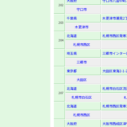
大阪府
守口市八雲中町3-
202
守口市
千葉県
木更津市潮見2丁
203
木更津市
北海道
札幌市西区発寒13
204
札幌市西区
埼玉県
三郷市インター
三郷市
東京都
大田区東海2-1-
大田区
北海道
札幌市白石区流通
207
札幌市白石区
札
北海道
札幌市西区発寒16
札幌市西区
大阪府
大阪市西成区津守3