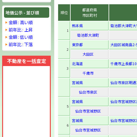
都道府県
地価公示 - 並び順
順位
市区町村
金額 : 高い順
熊本県
菊池郡大津町大字
前年比 : 上昇
1
菊池郡大津町
金額 : 低い順
前年比 : 下落
東京都
大田区城南島2-9
2
大田区
不動産を一括査定
北海道
千歳市上長都10
3
千歳市
宮城県
仙台市泉区明通
仙台市泉区
宮城県
仙台市宮城野区苦
5
仙台市宮城野区
宮城県
仙台市宮城野区扇町
6
仙台市宮城野区