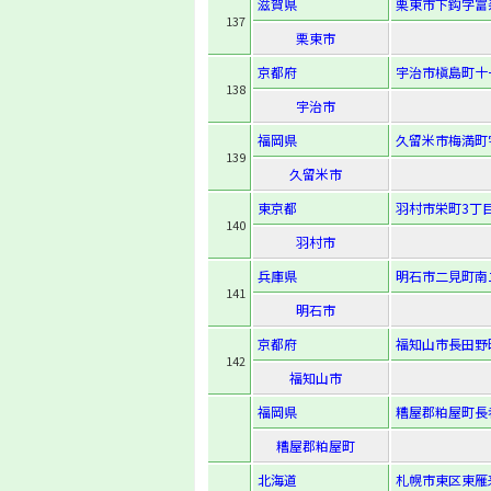
滋賀県
栗東市下鈎字富寿
137
栗東市
京都府
宇治市槇島町十一
138
宇治市
福岡県
久留米市梅満町字
139
久留米市
東京都
羽村市栄町3丁目
140
羽村市
兵庫県
明石市二見町南二
141
明石市
京都府
福知山市長田野町
142
福知山市
福岡県
糟屋郡粕屋町長者
糟屋郡粕屋町
北海道
札幌市東区東雁来9