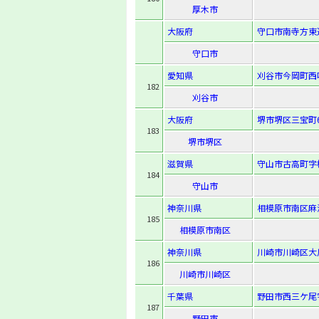
厚木市
大阪府
守口市南寺方東通4
守口市
愛知県
刈谷市今岡町西
182
刈谷市
大阪府
堺市堺区三宝町6
183
堺市堺区
滋賀県
守山市古高町字松
184
守山市
神奈川県
相模原市南区麻溝
185
相模原市南区
神奈川県
川崎市川崎区大川
186
川崎市川崎区
千葉県
野田市西三ケ尾字
187
野田市