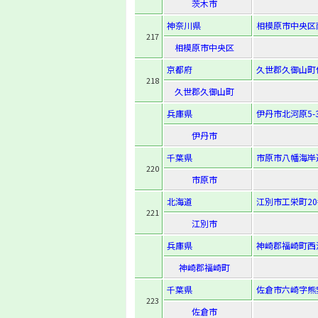
茨木市
神奈川県
相模原市中央区南
217
相模原市中央区
京都府
久世郡久御山町
218
久世郡久御山町
兵庫県
伊丹市北河原5-3
伊丹市
千葉県
市原市八幡海岸
220
市原市
北海道
江別市工栄町20
221
江別市
兵庫県
神崎郡福崎町西治
神崎郡福崎町
千葉県
佐倉市六崎字熊野
223
佐倉市