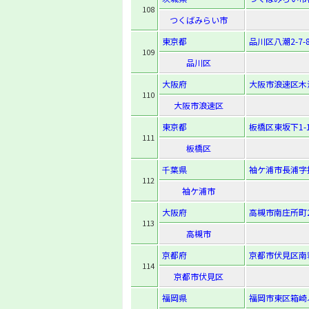
108
つくばみらい市
東京都
品川区八潮2-7-
109
品川区
大阪府
大阪市浪速区木津川
110
大阪市浪速区
東京都
板橋区東坂下1-1
111
板橋区
千葉県
袖ケ浦市長浦字拓
112
袖ケ浦市
大阪府
高槻市南庄所町2
113
高槻市
京都府
京都市伏見区南
114
京都市伏見区
福岡県
福岡市東区箱崎ふ頭