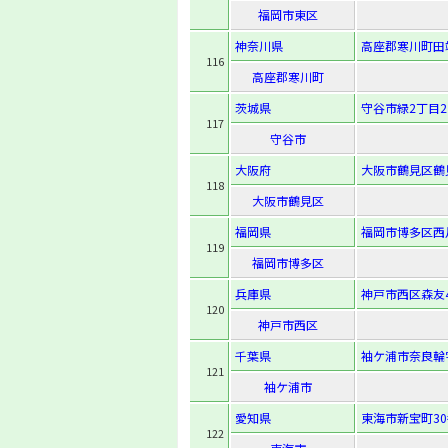
福岡市東区
神奈川県
高座郡寒川町田端
116
高座郡寒川町
茨城県
守谷市緑2丁目2
117
守谷市
大阪府
大阪市鶴見区鶴見1
118
大阪市鶴見区
福岡県
福岡市博多区西月隈
119
福岡市博多区
兵庫県
神戸市西区森友4
120
神戸市西区
千葉県
袖ケ浦市奈良輪字
121
袖ケ浦市
愛知県
東海市新宝町30
122