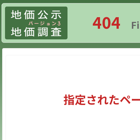
404
F
指定されたペ