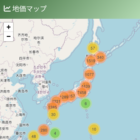
地価マップ
+
−
57
340
1519
1077
4439
7458
5857
1289
4321
6
1385
30
10
280
4
48