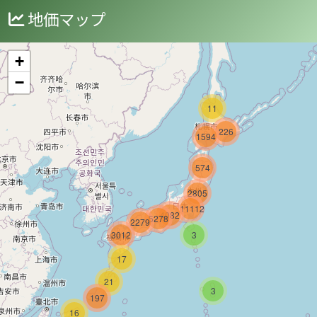
地価マップ
+
−
11
226
1594
574
2805
11112
4082
5278
2279
3012
3
17
21
3
197
16