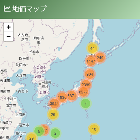
地価マップ
+
−
44
249
1147
904
2399
6277
5871
1836
3944
4
26
10
277
5
2
29