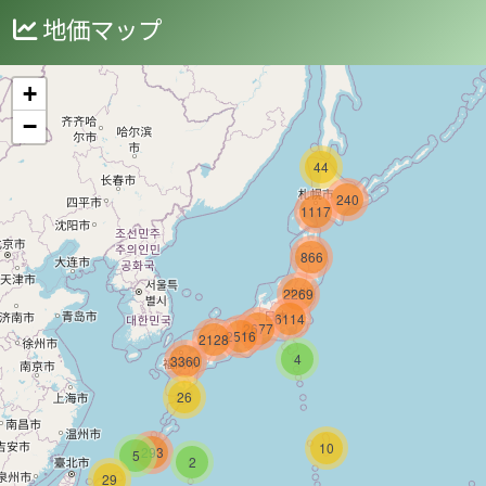
地価マップ
+
−
44
240
1117
866
2269
6114
2677
2516
2128
4
3360
26
10
293
5
2
29