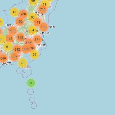
69
38
714
16
208
90
150
7
173
106
54
199
0
129
115
11
671
3723
61
2394
1659
242
9
29
207
666
23
3