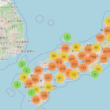
1
40
3
157
95
85
150
134
201
38
231
26
3330
197
494
704
513
203
2
136
141
204
24
945
2
111
4
13
18
221
61
634
139
4
62
43
7
189
219