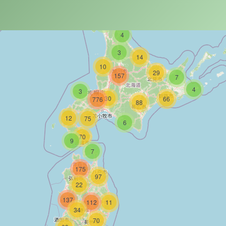
4
4
3
14
10
29
157
7
4
3
30
66
776
88
12
75
6
70
9
7
175
97
22
137
112
11
34
70