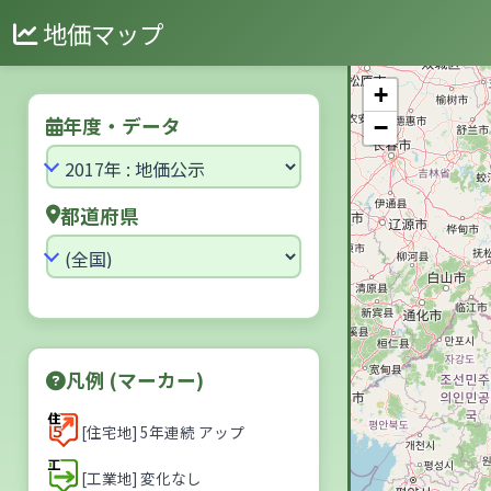
地価マップ
+
年度・データ
−
都道府県
凡例 (マーカー)
[住宅地] 5年連続 アップ
[工業地] 変化なし