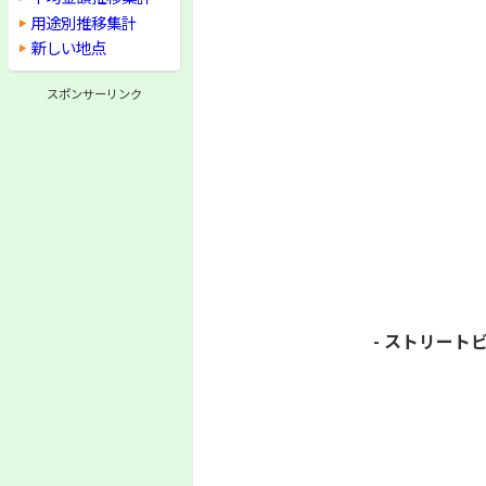
用途別推移集計
新しい地点
スポンサーリンク
- ストリートビ