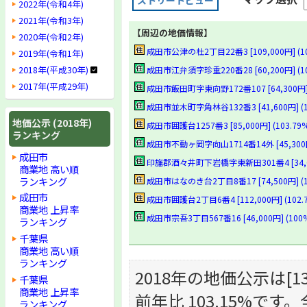
ストリートビュー
2022年(令和4年)
2021年(令和3年)
【周辺の地価情報】
2020年(令和2年)
成田市公津の杜2丁目22番3 [109,000円] (10
2019年(令和1年)
2018年(平成30年)
成田市江弁須字珍重220番28 [60,200円] (10
2017年(平成29年)
成田市飯田町字東向野172番107 [64,300円] (
成田市並木町字角林谷132番3 [41,600円] (10
地価公示 (2018年)
成田市囲護台1257番3 [85,000円] (103.79%
ランキング
成田市不動ヶ岡字向山1714番14外 [45,300円]
成田市
印旛郡酒々井町下岩橋字東新田301番4 [34,000
商業地 高い順
ランキング
成田市はなのき台2丁目8番17 [74,500円] (10
成田市
成田市囲護台2丁目6番4 [112,000円] (102.
商業地 上昇率
成田市宗吾3丁目567番16 [46,000円] (100
ランキング
千葉県
商業地 高い順
ランキング
2018年の地価公示は[131
千葉県
商業地 上昇率
前年比 103.15%です
ランキング