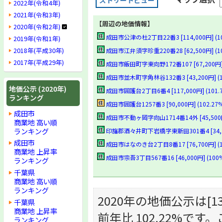
ストリートビュー
2022年(令和4年)
2021年(令和3年)
【周辺の地価情報】
2020年(令和2年)
成田市公津の杜2丁目22番3 [114,000円] (10
2019年(令和1年)
2018年(平成30年)
成田市江弁須字珍重220番28 [62,500円] (10
2017年(平成29年)
成田市飯田町字東向野172番107 [67,200円] (
成田市並木町字角林谷132番3 [43,200円] (10
地価公示 (2020年)
成田市囲護台2丁目6番4 [117,000円] (101.
ランキング
成田市囲護台1257番3 [90,000円] (102.27%
成田市
成田市不動ヶ岡字向山1714番14外 [45,500円]
商業地 高い順
ランキング
印旛郡酒々井町下岩橋字東新田301番4 [34,200
成田市
成田市はなのき台2丁目8番17 [76,700円] (10
商業地 上昇率
成田市宗吾3丁目567番16 [46,000円] (100
ランキング
千葉県
商業地 高い順
ランキング
2020年の地価公示は[138
千葉県
商業地 上昇率
前年比 102.22%
ランキング