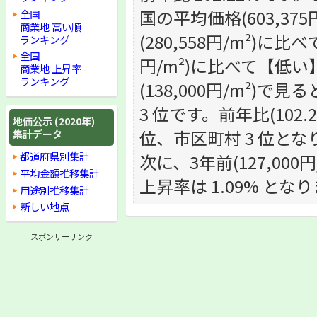
国の平均価格(603,3
全国
商業地 高い順
(280,558円/m²)に
ランキング
全国
円/m²)に比べて【低
商業地 上昇率
ランキング
(138,000円/m²)で
3 位です。前年比(102.
地価公示 (2020年)
位、市区町村 3 位とな
集計データ
都道府県別集計
次に、3年前(127,000
平均金額推移集計
上昇率は 1.09% とな
用途別推移集計
新しい地点
スポンサーリンク