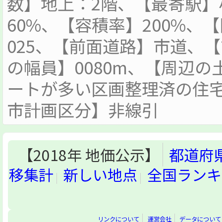
数】地上：2階、【最寄駅】小
60%、【容積率】200%、
025、【前面道路】市道、
の幅員】0080m、【周辺
ートが多い区画整理済の住
市計画区分】非線引
【2018年 地価公示】
都道府
移集計
新しい地点
全国ランキ
リンクについて
運営会社
データについて