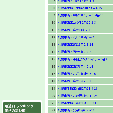
7
札幌市西区山の手4条4-1-6
8
札幌市手稲区手稲本町2条4-4-35
9
札幌市西区琴似3条4丁目614番29
10
札幌市西区山の手2条10-2-3
11
札幌市西区発寒14条2-3-1
12
札幌市西区八軒3条西2-7-4
13
札幌市西区富丘3条2-9-24
14
札幌市西区西野5条2-9-21
15
札幌市西区手稲宮の沢1南3丁目6番3
16
札幌市西区西野6条4-6-14
17
札幌市西区八軒7条東4-5-16
18
札幌市西区発寒7条7-3-3
19
札幌市手稲区前田2条11-9-16
20
札幌市西区宮の沢1条3-11-24
21
札幌市手稲区富丘1条7-5-23
用途別 ランキング
価格の高い順
22
札幌市西区発寒12条5-5-11