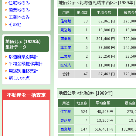
地価公示 <北海道 札幌市西区> [1989年]
住宅地のみ
商業地のみ
用途
地点数
平均金額
最高金
工業地のみ
住宅地
33
62,861 円
175,0
その他
見込地
1
19,800 円
19,8
商業地
5
301,400 円
720,0
地価公示 (1989年)
集計データ
準工業
5
89,600 円
145,0
都道府県別集計
工業地
2
25,250 円
29,5
平均金額推移集計
区域内
1
11,000 円
11,0
用途別推移集計
合計
47
87,462 円
720,0
新しい地点
地価公示 <北海道> [1989年]
不動産を一括査定
用途
地点数
平均金額
最高金
住宅地
524
48,509 円
275,
見込地
7
13,200 円
19,
商業地
147
516,401 円
13,300,