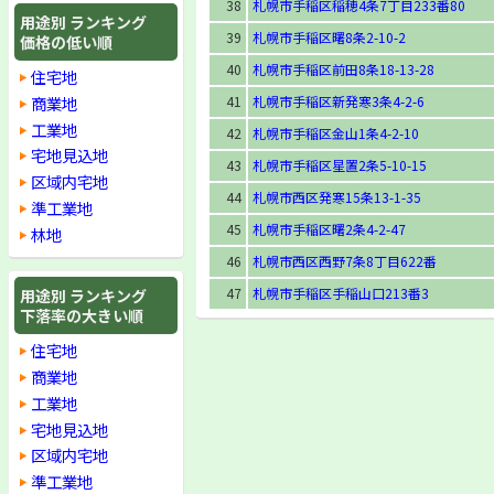
38
札幌市手稲区稲穂4条7丁目233番80
用途別 ランキング
39
札幌市手稲区曙8条2-10-2
価格の低い順
40
札幌市手稲区前田8条18-13-28
住宅地
商業地
41
札幌市手稲区新発寒3条4-2-6
工業地
42
札幌市手稲区金山1条4-2-10
宅地見込地
43
札幌市手稲区星置2条5-10-15
区域内宅地
44
札幌市西区発寒15条13-1-35
準工業地
45
札幌市手稲区曙2条4-2-47
林地
46
札幌市西区西野7条8丁目622番
47
札幌市手稲区手稲山口213番3
用途別 ランキング
下落率の大きい順
住宅地
商業地
工業地
宅地見込地
区域内宅地
準工業地