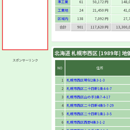
準工業
61
50,172 円
148,
工業地
24
21,450 円
41,
区域内
138
7,092 円
27,
合計
901
117,620 円
13,300,
北海道 札幌市西区 [1989年] 
スポンサーリンク
NO
住所
1
札幌市西区琴似2条3-1-3
2
札幌市西区二十四軒1条4-6-7
3
札幌市西区山の手3条7-4-17
4
札幌市西区二十四軒4条5-7-29
5
札幌市西区二十四軒1条1-3-5
6
札幌市西区西野4条3-1-2