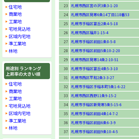
23
札幌市西区宮の沢3条3-1-20
住宅地
商業地
24
札幌市西区発寒6条14丁目118番53
工業地
25
札幌市手稲区富丘2条4-5-18
宅地見込地
26
札幌市西区福井1-15-4
区域内宅地
27
札幌市手稲区前田1条8-5-8
準工業地
林地
28
札幌市手稲区前田5条10-2-20
29
札幌市西区発寒14条2-10-51
用途別 ランキング
30
札幌市手稲区富丘4条5-3-10
上昇率の大きい順
31
札幌市西区平和2条3-3-27
住宅地
32
札幌市手稲区手稲本町5条1-6-22
商業地
33
札幌市西区西野11条9-15-2
工業地
34
札幌市手稲区新発寒5条5-15-6
宅地見込地
区域内宅地
35
札幌市手稲区前田4条14-7-2
準工業地
36
札幌市手稲区前田6条6-3-9
林地
37
札幌市手稲区前田9条10-4-5