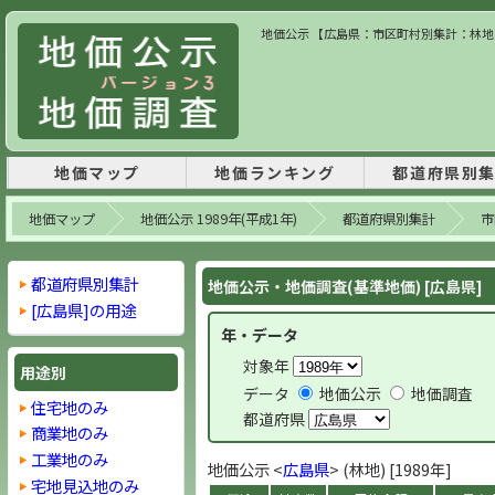
地価公示 【広島県：市区町村別集計：林地】 
地価マップ
地価ランキング
都道府県別
地価マップ
地価公示 1989年(平成1年)
都道府県別集計
市
都道府県別集計
地価公示・地価調査(基準地価) [広島県]
[広島県]の用途
年・データ
対象年
用途別
データ
地価公示
地価調査
住宅地のみ
都道府県
商業地のみ
工業地のみ
地価公示 <
広島県
> (林地) [1989年]
宅地見込地のみ