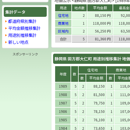
地価公示 <静岡県 田方郡大仁町> [1989年
用途
地点数
平均金額
最高金
集計データ
住宅地
2
88,150 円
92,0
都道府県別集計
商業地
1
118,000 円
118,0
平均金額推移集計
区域内
2
56,250 円
63,5
用途別推移集計
合計
5
81,360 円
118,0
新しい地点
スポンサーリンク
静岡県 田方郡大仁町 用途別推移集計 地
住宅地
商業地
年度
数
数
平均金額
数
平均金
1989
5
2
88,150
1
118,0
1988
5
2
81,500
1
111,0
1987
5
2
79,750
1
109,0
1986
5
2
78,150
1
107,0
1985
5
2
76,100
1
105,0
1984
5
2
73,650
1
103,0