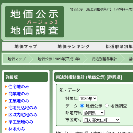
地価公示 【用途別推移集計】 1989年(平成
地価マップ
地価ランキング
都道府県別
地価マップ
地価公示 1989年(平成1年)
用途別推移集計
静
詳細版
用途別推移集計 (地価公示) [静岡県]
住宅地のみ
年・データ
商業地のみ
対象年
工業地のみ
データ
地価公示
地価調査
宅地見込地のみ
都道府県
区域内宅地のみ
市区町村
準工業地のみ
林地のみ