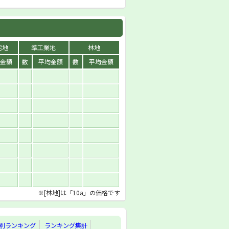
宅地
準工業地
林地
金額
数
平均金額
数
平均金額
※[林地]は「10a」の価格です
別ランキング
ランキング集計