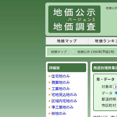
地価公示
地価マップ
地価ランキ
地価マップ
地価公示 1990年(平成2年)
詳細版
用途別推移集計 
住宅地のみ
年・データ
商業地のみ
対象年
工業地のみ
データ
宅地見込地のみ
都道府県
区域内宅地のみ
市区町村
準工業地のみ
林地のみ