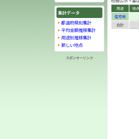
地価公示 <富山
用途
地
集計データ
住宅地
都道府県別集計
合計
平均金額推移集計
用途別推移集計
新しい地点
スポンサーリンク