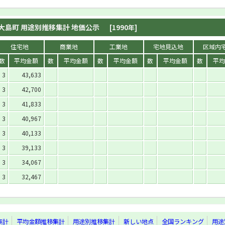
大島町 用途別推移集計 地価公示
[1990年]
住宅地
商業地
工業地
宅地見込地
区域内
数
平均金額
数
平均金額
数
平均金額
数
平均金額
数
平均
3
43,633
3
42,700
3
41,833
3
40,967
3
40,133
3
39,133
3
34,067
3
32,467
集計
平均金額推移集計
用途別推移集計
新しい地点
全国ランキング
用途