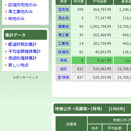
用途
地点数
平均金額
最高
区域内宅地のみ
住宅地
599
364,785 円
1,340
準工業地のみ
林地のみ
見込地
3
77,167 円
110,
商業地
99
2,065,798 円
23,700
集計データ
準工業
35
282,406 円
660,
工業地
14
202,700 円
442,
都道府県別集計
平均金額推移集計
区域内
81
45,602 円
126,
用途別推移集計
林地
6
9,167 円
13,
新しい地点
合計
831
529,082 円
23,700
含:林地
837
525,355 円
23,700
スポンサーリンク
地価公示 <
兵庫県
> (林地)
[1992年]
地価公示-[林
兵庫県
地点
平均金額