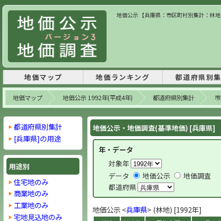
地価公示 【兵庫県：市区町村別集計：林地】 
地価マップ
地価ランキング
都道府県別
地価マップ
地価公示 1992年(平成4年)
都道府県別集計
市
都道府県別集計
地価公示・地価調査(基準地価) [兵庫県]
[兵庫県]の用途
年・データ
対象年
用途別
データ
地価公示
地価調査
住宅地のみ
都道府県
商業地のみ
工業地のみ
地価公示 <
兵庫県
> (林地) [1992年]
宅地見込地のみ