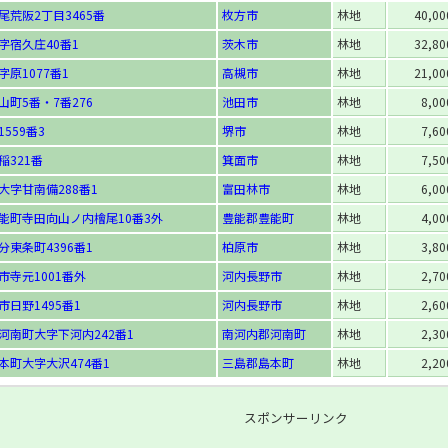
尾荒阪2丁目3465番
枚方市
林地
40,0
字宿久庄40番1
茨木市
林地
32,8
原1077番1
高槻市
林地
21,0
山町5番・7番276
池田市
林地
8,0
559番3
堺市
林地
7,6
稲321番
箕面市
林地
7,5
大字甘南備288番1
富田林市
林地
6,0
能町寺田向山ノ内檜尾10番3外
豊能郡豊能町
林地
4,0
分東条町4396番1
柏原市
林地
3,8
市寺元1001番外
河内長野市
林地
2,7
日野1495番1
河内長野市
林地
2,6
河南町大字下河内242番1
南河内郡河南町
林地
2,3
本町大字大沢474番1
三島郡島本町
林地
2,2
スポンサーリンク