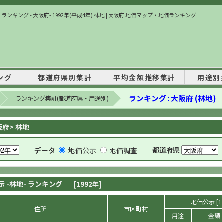
ランキング - 大阪府- 1992年(平成4年) 林地 | 大阪府 地価マップ・地価ランキング
ング
都道府県別集計
平均金額推移集計
用途別
ランキング : 大阪府 (林地)
ランキング集計(都道府県・用途別)
阪府> 林地
都道府県
データ
地価公示
地価調査
示 -林地- ランキング
[1992年]
地価公示 [1
住所
市区町村
用途
金額