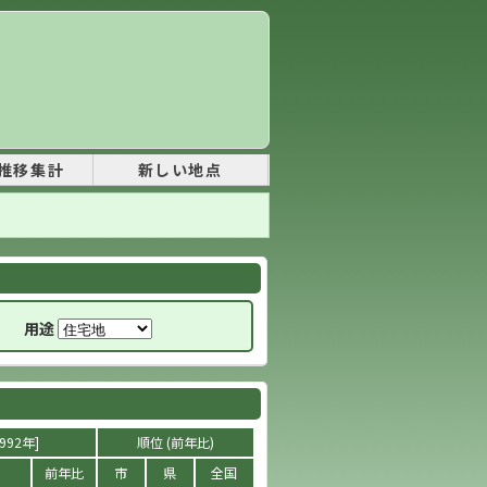
推移集計
新しい地点
用途
992年]
順位 (前年比)
前年比
市
県
全国