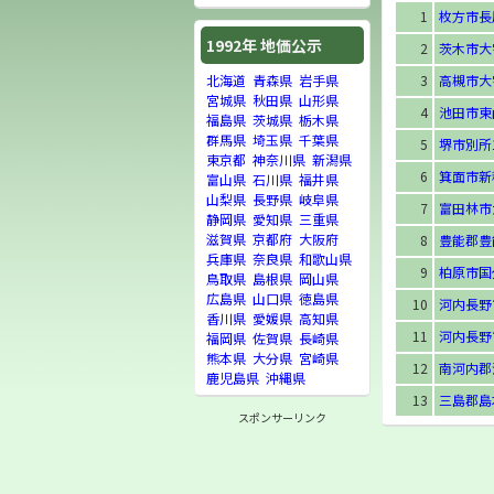
1
枚方市長
1992年 地価公示
2
茨木市大
3
高槻市大字
北海道
青森県
岩手県
宮城県
秋田県
山形県
4
池田市東
福島県
茨城県
栃木県
群馬県
埼玉県
千葉県
5
堺市別所1
東京都
神奈川県
新潟県
6
箕面市新
富山県
石川県
福井県
山梨県
長野県
岐阜県
7
富田林市
静岡県
愛知県
三重県
滋賀県
京都府
大阪府
8
豊能郡豊
兵庫県
奈良県
和歌山県
9
柏原市国
鳥取県
島根県
岡山県
広島県
山口県
徳島県
10
河内長野
香川県
愛媛県
高知県
11
河内長野市
福岡県
佐賀県
長崎県
熊本県
大分県
宮崎県
12
南河内郡
鹿児島県
沖縄県
13
三島郡島
スポンサーリンク