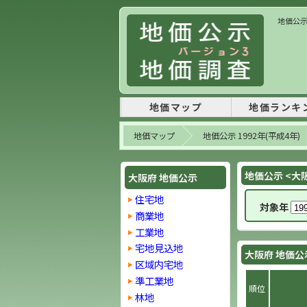
地価公示 
地価マップ
地価ランキ
地価マップ
地価公示 1992年(平成4年)
地価公示 <大
大阪府 地価公示
住宅地
対象年
商業地
工業地
宅地見込地
大阪府 地価公
区域内宅地
準工業地
順位
林地