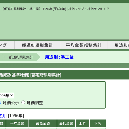
 【都道府県別集計：準工業】 1996年(平成8年) | 地価マップ・地価ランキング
ング
都道府県別集計
平均金額推移集計
用途別
用途別 : 準工業
都道府県別集計
調査(基準地価) [都道府県別集計]
地価公示
地価調査
途別
] [1996年]
数
平均金額
最高金額
最低金額
上昇
下落