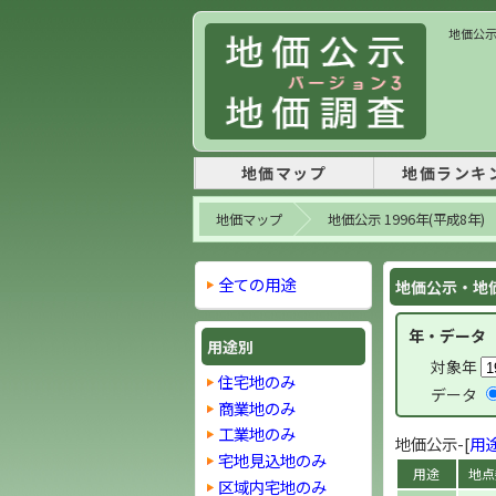
地価公示
地価マップ
地価ランキ
地価マップ
地価公示 1996年(平成8年)
全ての用途
地価公示・地価
年・データ
用途別
対象年
住宅地のみ
データ
商業地のみ
工業地のみ
地価公示-[
用
宅地見込地のみ
用途
地点
区域内宅地のみ