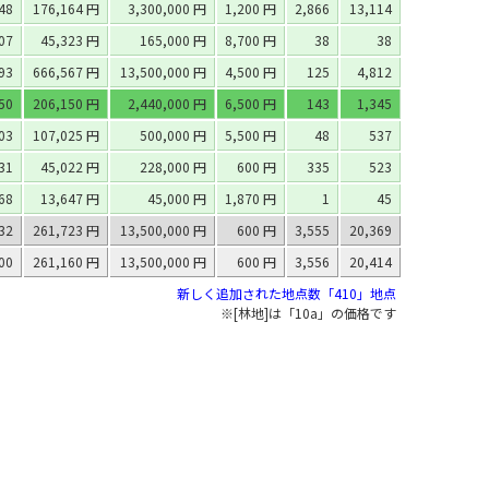
948
176,164 円
3,300,000 円
1,200 円
2,866
13,114
07
45,323 円
165,000 円
8,700 円
38
38
693
666,567 円
13,500,000 円
4,500 円
125
4,812
750
206,150 円
2,440,000 円
6,500 円
143
1,345
03
107,025 円
500,000 円
5,500 円
48
537
631
45,022 円
228,000 円
600 円
335
523
68
13,647 円
45,000 円
1,870 円
1
45
932
261,723 円
13,500,000 円
600 円
3,555
20,369
000
261,160 円
13,500,000 円
600 円
3,556
20,414
新しく追加された地点数「410」地点
※[林地]は「10a」の価格です