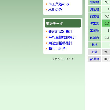
住宅地
19,
準工業地のみ
見込地
1
林地のみ
商業地
5,
集計データ
準工業
1,
工業地
8
都道府県別集計
平均金額推移集計
区域内
1,
用途別推移集計
林地
新しい地点
合計
29,
含:林地
30,
スポンサーリンク