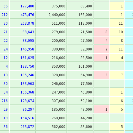
55
177,480
375,000
68,400
1
212
473,476
2,440,000
169,000
1
90
263,878
511,000
119,000
11
21
98,643
279,000
21,500
8
10
22
88,095
200,000
27,500
4
8
24
146,958
380,000
32,000
7
11
12
161,625
216,000
89,500
1
4
4
193,750
353,000
101,000
13
185,246
328,000
64,900
3
7
30
133,963
246,000
77,500
34
156,368
247,000
46,800
1
216
129,674
307,000
60,100
6
29
96,297
185,000
49,000
1
5
19
154,516
268,000
44,200
36
263,872
562,000
53,600
5