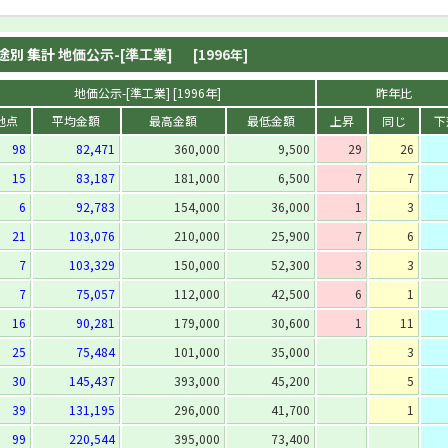
途別 集計
地価公示-[準工業]
[1996年]
地価公示-[準工業] [1996年]
昨年比
地点
平均金額
最高金額
最低金額
上昇
同じ
下
98
82,471
360,000
9,500
29
26
15
83,187
181,000
6,500
7
7
6
92,783
154,000
36,000
1
3
21
103,076
210,000
25,900
7
6
7
103,329
150,000
52,300
3
3
7
75,057
112,000
42,500
6
1
16
90,281
179,000
30,600
1
11
25
75,484
101,000
35,000
3
30
145,437
393,000
45,200
5
39
131,195
296,000
41,700
1
99
220,544
395,000
73,400