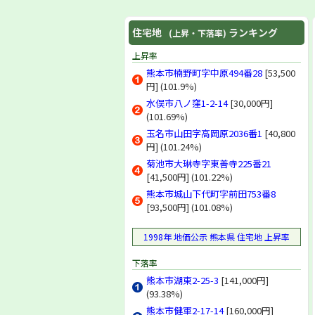
住宅地
ランキング
(上昇・下落率)
上昇率
熊本市楠野町字中原494番28
[53,500
円] (101.9%)
水俣市八ノ窪1-2-14
[30,000円]
(101.69%)
玉名市山田字高岡原2036番1
[40,800
円] (101.24%)
菊池市大琳寺字東善寺225番21
[41,500円] (101.22%)
熊本市城山下代町字前田753番8
[93,500円] (101.08%)
1998年 地価公示 熊本県 住宅地 上昇率
下落率
熊本市湖東2-25-3
[141,000円]
(93.38%)
熊本市健軍2-17-14
[160,000円]