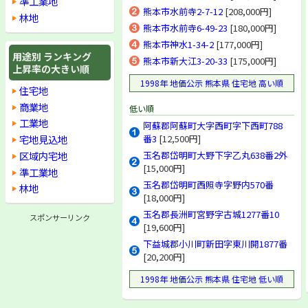
準工業地
熊本市水前寺2-7-12
[208,000円]
林地
熊本市水前寺6-49-23
[180,000円]
熊本市神水1-34-2
[177,000円]
用途別 ランキング
熊本市新大江3-20-33
[175,000円]
上昇率の大きい順
1998年 地価公示 熊本県 住宅地 高い順
住宅地
商業地
低い順
工業地
阿蘇郡阿蘇町大字西町字下西町788
宅地見込地
番3
[12,500円]
区域内宅地
玉名郡岱明町大野下字乙丸638番2外
[15,000円]
準工業地
玉名郡岱明町西照寺字野内570番
林地
[18,000円]
玉名郡長洲町宮野字古城1277番10
スポンサーリンク
[19,600円]
下益城郡小川町新田字東川開1877番
[20,200円]
1998年 地価公示 熊本県 住宅地 低い順