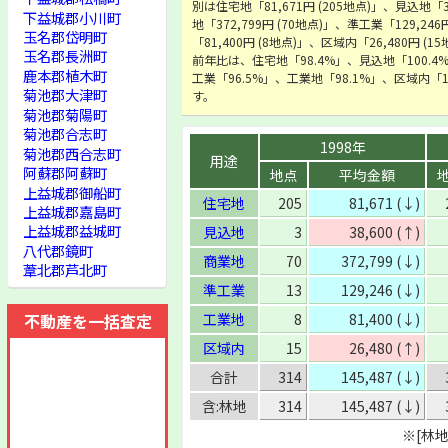
別は住宅地「81,671円 (205地点)」、見込地「3
下益城郡小川町
地「372,799円 (70地点)」、準工業「129,24
玉名郡岱明町
「81,400円 (8地点)」、区域内「26,480円 
玉名郡長洲町
前年比は、住宅地「98.4%」、見込地「100.4
鹿本郡植木町
工業「96.5%」、工業地「98.1%」、区域内「
菊池郡大津町
す。
菊池郡菊陽町
菊池郡合志町
1998年
菊池郡西合志町
用途
阿蘇郡阿蘇町
地点
平均金額
上益城郡御船町
住宅地
205
81,671 (↓)
上益城郡嘉島町
上益城郡益城町
見込地
3
38,600 (↑)
八代郡鏡町
商業地
70
372,799 (↓)
葦北郡芦北町
準工業
13
129,246 (↓)
不動産を一括査定
工業地
8
81,400 (↓)
区域内
15
26,480 (↑)
合計
314
145,487 (↓)
含:林地
314
145,487 (↓)
※[林