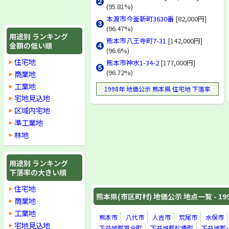
(95.81%)
本渡市今釜新町3630番
[82,000円]
(96.47%)
用途別 ランキング
熊本市八王寺町7-31
[142,000円]
金額の低い順
(96.6%)
住宅地
熊本市神水1-34-2
[177,000円]
(96.72%)
商業地
工業地
1998年 地価公示 熊本県 住宅地 下落率
宅地見込地
区域内宅地
準工業地
林地
用途別 ランキング
下落率の大きい順
住宅地
熊本県(市区町村) 地価公示 地点一覧 - 19
商業地
工業地
熊本市
八代市
人吉市
荒尾市
水俣市
宅地見込地
下益城郡富合町
下益城郡松橋町
下益城郡