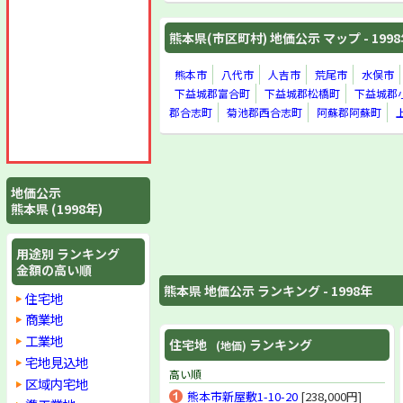
熊本県(市区町村) 地価公示 マップ - 199
熊本市
八代市
人吉市
荒尾市
水俣市
下益城郡富合町
下益城郡松橋町
下益城郡
郡合志町
菊池郡西合志町
阿蘇郡阿蘇町
地価公示
熊本県 (1998年)
用途別 ランキング
金額の高い順
熊本県 地価公示 ランキング - 1998年
住宅地
商業地
工業地
住宅地
ランキング
(地価)
宅地見込地
高い順
区域内宅地
熊本市新屋敷1-10-20
[238,000円]