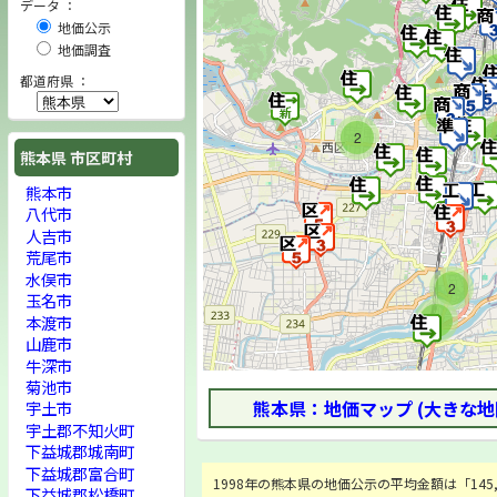
データ ：
地価公示
地価調査
都道府県 ：
2
2
熊本県 市区町村
熊本市
八代市
人吉市
荒尾市
水俣市
2
玉名市
本渡市
2
山鹿市
牛深市
菊池市
熊本県：地価マップ (大きな地
宇土市
宇土郡不知火町
下益城郡城南町
下益城郡富合町
1998年の熊本県の地価公示の平均金額は「145,4
下益城郡松橋町