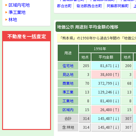
区域内宅地
郡合志町
菊池郡西合志町
阿蘇郡阿蘇町
準工業地
林地
地価公示 用途別 平均金額の推移
不動産を一括査定
「熊本県」の1998年から過去5年間の「地価
1998年
用途
地点
平均金額
地点
住宅地
205
81,671 (↓)
200
見込地
3
38,600 (↑)
3
商業地
70
372,799 (↓)
68
準工業
13
129,246 (↓)
13
工業地
8
81,400 (↓)
8
区域内
15
26,480 (↑)
15
合計
314
145,487 (↓)
307
含:林地
314
145,487 (↓)
307