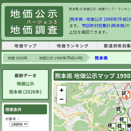
熊本県 の 地価公示 - 地価マップ・ランキング |
[
熊本県 - 地価公示 1998年(平成1
ます。
市区町村別集計(熊本県)
や
上位を確認できます。
地価マップ
地価ランキング
都道府県別
熊本県
地価 2026年
地価公示 1998年(平成10年)
熊本県 地価公示マップ 199
最新データ
地価公示
+
熊本県 (2026年)
−
検索条件
対象年 ：