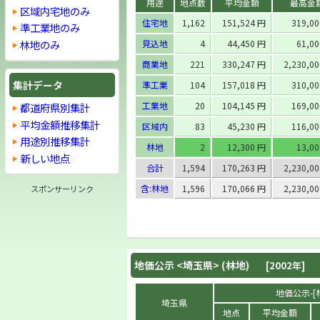
用途
地点数
平均金額
最高金
区域内宅地のみ
住宅地
1,162
151,524 円
319,0
準工業地のみ
林地のみ
見込地
4
44,450 円
61,0
商業地
221
330,247 円
2,230,0
集計データ
準工業
104
157,018 円
310,0
工業地
20
104,145 円
169,0
都道府県別集計
平均金額推移集計
区域内
83
45,230 円
116,0
用途別推移集計
林地
2
12,300 円
13,0
新しい地点
合計
1,594
170,263 円
2,230,0
含:林地
1,596
170,066 円
2,230,0
スポンサーリンク
地価公示 <
埼玉県
> (林地)
[2002年]
地価公示-[林
埼玉県
地点
平均金額