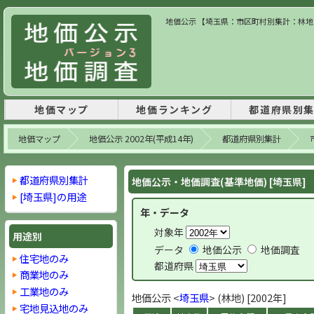
地価公示 【埼玉県：市区町村別集計：林地】 
地価マップ
地価ランキング
都道府県別
地価マップ
地価公示 2002年(平成14年)
都道府県別集計
都道府県別集計
地価公示・地価調査(基準地価) [埼玉県]
[埼玉県]の用途
年・データ
対象年
用途別
データ
地価公示
地価調査
住宅地のみ
都道府県
商業地のみ
工業地のみ
地価公示 <
埼玉県
> (林地) [2002年]
宅地見込地のみ