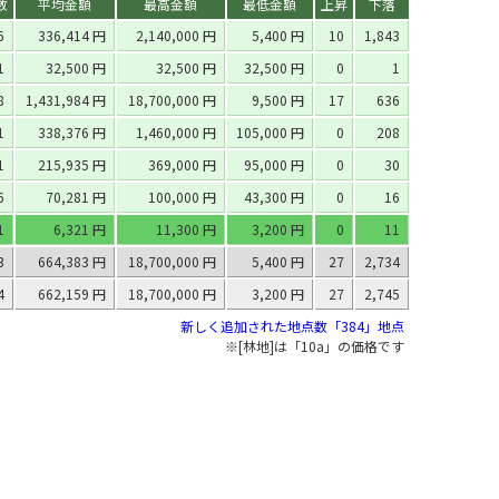
数
平均金額
最高金額
最低金額
上昇
下落
6
336,414 円
2,140,000 円
5,400 円
10
1,843
1
32,500 円
32,500 円
32,500 円
0
1
8
1,431,984 円
18,700,000 円
9,500 円
17
636
1
338,376 円
1,460,000 円
105,000 円
0
208
1
215,935 円
369,000 円
95,000 円
0
30
6
70,281 円
100,000 円
43,300 円
0
16
1
6,321 円
11,300 円
3,200 円
0
11
3
664,383 円
18,700,000 円
5,400 円
27
2,734
4
662,159 円
18,700,000 円
3,200 円
27
2,745
新しく追加された地点数「384」地点
※[林地]は「10a」の価格です