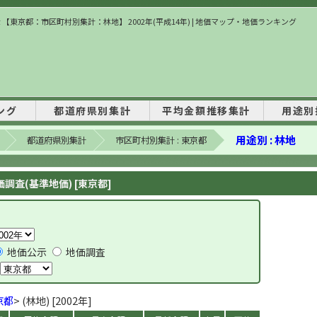
 【東京都：市区町村別集計：林地】 2002年(平成14年) | 地価マップ・地価ランキング
ング
都道府県別集計
平均金額推移集計
用途別
用途別 : 林地
都道府県別集計
市区町村別集計 : 東京都
調査(基準地価) [東京都]
地価公示
地価調査
京都
> (林地) [2002年]