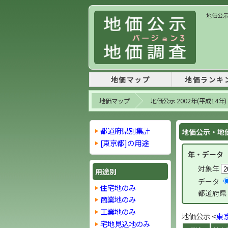
地価公示
地価マップ
地価ランキ
地価マップ
地価公示 2002年(平成14年)
都道府県別集計
地価公示・地価
[東京都]の用途
年・データ
対象年
用途別
データ
住宅地のみ
都道府県
商業地のみ
工業地のみ
地価公示 <
東
宅地見込地のみ