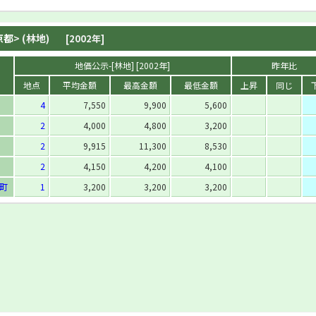
京都
> (林地)
[2002年]
地価公示-[林地] [2002年]
昨年比
地点
平均金額
最高金額
最低金額
上昇
同じ
4
7,550
9,900
5,600
2
4,000
4,800
3,200
2
9,915
11,300
8,530
2
4,150
4,200
4,100
町
1
3,200
3,200
3,200