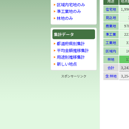
用途
地点
区域内宅地のみ
住宅地
1,99
準工業地のみ
林地のみ
見込地
商業地
97
集計データ
準工業
22
工業地
3
都道府県別集計
平均金額推移集計
区域内
1
用途別推移集計
林地
1
新しい地点
合計
3,24
含:林地
3,25
スポンサーリンク