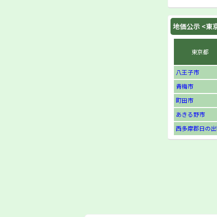
地価公示 <
東
東京都
八王子市
青梅市
町田市
あきる野市
西多摩郡日の出