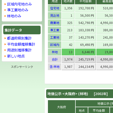
用途
地点数
平均金額
最高金
区域内宅地のみ
住宅地
1,356
192,708 円
510,0
準工業地のみ
林地のみ
見込地
1
56,500 円
56,5
商業地
325
542,798 円
4,990,0
集計データ
準工業
213
183,338 円
380,0
工業地
37
143,270 円
241,0
都道府県別集計
平均金額推移集計
区域内
42
69,498 円
169,0
用途別推移集計
林地
13
6,646 円
19,8
新しい地点
合計
1,974
245,719 円
4,990,0
含:林地
1,987
244,154 円
4,990,0
スポンサーリンク
地価公示 <
大阪府
> (林地)
[2002年]
地価公示-[林
大阪府
地点
平均金額