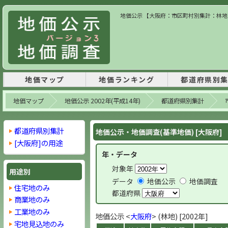
地価公示 【大阪府：市区町村別集計：林地】 
地価マップ
地価ランキング
都道府県別
地価マップ
地価公示 2002年(平成14年)
都道府県別集計
都道府県別集計
地価公示・地価調査(基準地価) [大阪府]
[大阪府]の用途
年・データ
対象年
用途別
データ
地価公示
地価調査
住宅地のみ
都道府県
商業地のみ
工業地のみ
地価公示 <
大阪府
> (林地) [2002年]
宅地見込地のみ