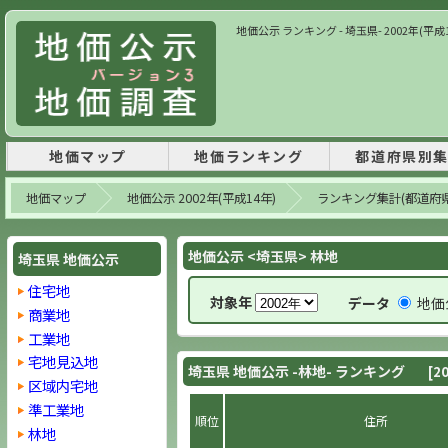
地価公示 ランキング - 埼玉県- 2002年(平
地価マップ
地価ランキング
都道府県別
地価マップ
地価公示 2002年(平成14年)
ランキング集計(都道府
地価公示 <埼玉県> 林地
埼玉県 地価公示
住宅地
対象年
データ
地価
商業地
工業地
宅地見込地
埼玉県 地価公示 -林地- ランキング
[2
区域内宅地
準工業地
順位
住所
林地