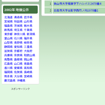
1
狭山市大字堀兼字下ハシバミ2470番4
2002年 地価公示
2
日高市大字女影字西竹ノ内1078番1
北海道
青森県
岩手県
宮城県
秋田県
山形県
福島県
茨城県
栃木県
群馬県
埼玉県
千葉県
東京都
神奈川県
新潟県
富山県
石川県
福井県
山梨県
長野県
岐阜県
静岡県
愛知県
三重県
滋賀県
京都府
大阪府
兵庫県
奈良県
和歌山県
鳥取県
島根県
岡山県
広島県
山口県
徳島県
香川県
愛媛県
高知県
福岡県
佐賀県
長崎県
熊本県
大分県
宮崎県
鹿児島県
沖縄県
スポンサーリンク