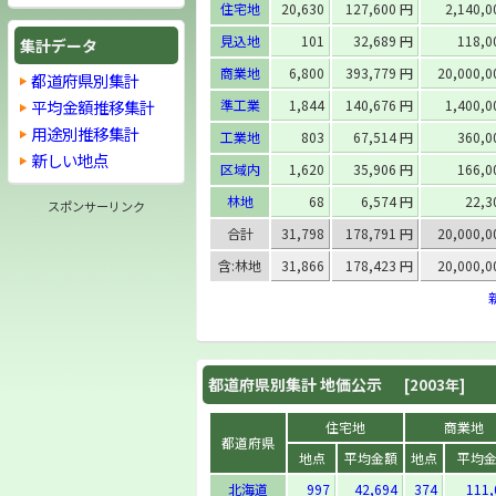
住宅地
20,630
127,600 円
2,140,0
見込地
101
32,689 円
118,0
集計データ
商業地
6,800
393,779 円
20,000,0
都道府県別集計
平均金額推移集計
準工業
1,844
140,676 円
1,400,0
用途別推移集計
工業地
803
67,514 円
360,0
新しい地点
区域内
1,620
35,906 円
166,0
林地
68
6,574 円
22,3
スポンサーリンク
合計
31,798
178,791 円
20,000,0
含:林地
31,866
178,423 円
20,000,0
都道府県別集計 地価公示
[2003年]
住宅地
商業地
都道府県
地点
平均金額
地点
平均
北海道
997
42,694
374
111,