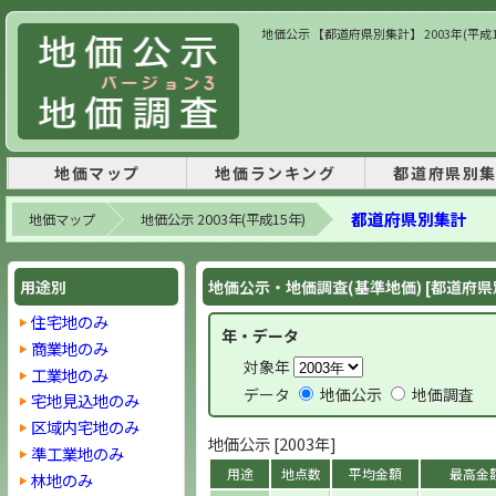
地価公示 【都道府県別集計】 2003年(平成
地価マップ
地価ランキング
都道府県別
都道府県別集計
地価マップ
地価公示 2003年(平成15年)
用途別
地価公示・地価調査(基準地価) [都道府県
住宅地のみ
年・データ
商業地のみ
対象年
工業地のみ
データ
地価公示
地価調査
宅地見込地のみ
区域内宅地のみ
地価公示 [2003年]
準工業地のみ
用途
地点数
平均金額
最高金
林地のみ