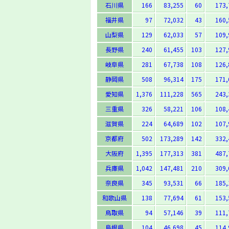
石川県
166
83,255
60
173,
福井県
97
72,032
43
160,
山梨県
129
62,033
57
109,
長野県
240
61,455
103
127,
岐阜県
281
67,738
108
126,
静岡県
508
96,314
175
171,
愛知県
1,376
111,228
565
243,
三重県
326
58,221
106
108,
滋賀県
224
64,689
102
107,
京都府
502
173,289
142
332,
大阪府
1,395
177,313
381
487,
兵庫県
1,042
147,481
210
309,
奈良県
345
93,531
66
185,
和歌山県
138
77,694
61
153,
鳥取県
94
57,146
39
111,
島根県
104
46,698
45
114,