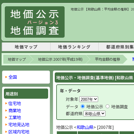
地価公示 【和歌山県：平均金額の推移】 20
地価マップ
地価ランキング
都道府県別
地価マップ
地価公示 2007年(平成19年)
平均金額の推移
全国
地価公示・地価調査(基準地価) [和歌山
年・データ
用途別
対象年
住宅地
データ
地価公示
地価調査
商業地
都道府県
工業地
宅地見込地
地価公示 <
和歌山県
> [2007年]
区域内宅地