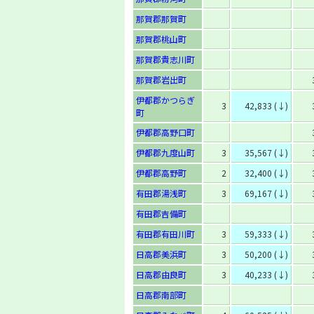
那賀郡那賀町
那賀郡桃山町
那賀郡貴志川町
那賀郡岩出町
伊都郡かつらぎ
3
42,833 (↓)
町
伊都郡高野口町
伊都郡九度山町
3
35,567 (↓)
伊都郡高野町
2
32,400 (↓)
有田郡湯浅町
3
69,167 (↓)
有田郡吉備町
有田郡有田川町
3
59,333 (↓)
日高郡美浜町
3
50,200 (↓)
日高郡由良町
3
40,233 (↓)
日高郡南部町