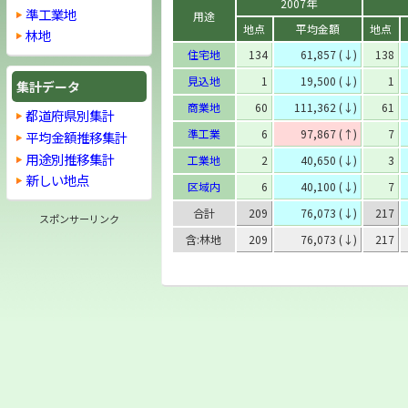
2007年
準工業地
用途
地点
平均金額
地点
林地
住宅地
134
61,857 (↓)
138
見込地
1
19,500 (↓)
1
集計データ
商業地
60
111,362 (↓)
61
都道府県別集計
準工業
6
97,867 (↑)
7
平均金額推移集計
用途別推移集計
工業地
2
40,650 (↓)
3
新しい地点
区域内
6
40,100 (↓)
7
合計
209
76,073 (↓)
217
スポンサーリンク
含:林地
209
76,073 (↓)
217