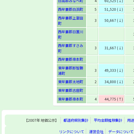
日高郡みなべ町
4
60,525 (↓)
西牟婁郡白浜町
5
51,520 (↓)
西牟婁郡上富田
3
50,667 (↓)
町
西牟婁郡日置川
町
西牟婁郡すさみ
3
31,667 (↓)
町
西牟婁郡串本町
東牟婁郡那智勝
3
49,333 (↓)
浦町
東牟婁郡太地町
2
34,800 (↓)
東牟婁郡古座町
東牟婁郡串本町
4
44,775 (↑)
【2007年 地価公示】
都道府県別集計
平均金額推移集計
用
リンクについて
運営会社
データについて