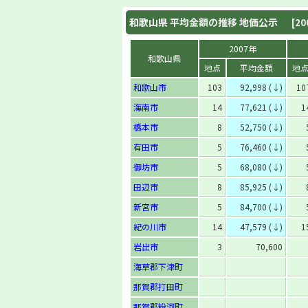
和歌山県
平均金額の推移 地価公示
[20
2007年
和歌山県
地点
平均金額
地
和歌山市
103
92,998 (↓)
10
海南市
14
77,621 (↓)
1
橋本市
8
52,750 (↓)
有田市
5
76,460 (↓)
御坊市
5
68,080 (↓)
田辺市
8
85,925 (↓)
新宮市
5
84,700 (↓)
紀の川市
14
47,579 (↓)
1
岩出市
3
70,600
海草郡下津町
那賀郡打田町
那賀郡粉河町