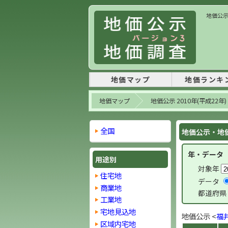
地価公示
地価マップ
地価ランキ
地価マップ
地価公示 2010年(平成22年)
全国
地価公示・地価
年・データ
用途別
対象年
住宅地
データ
商業地
都道府県
工業地
宅地見込地
地価公示 <
福
区域内宅地