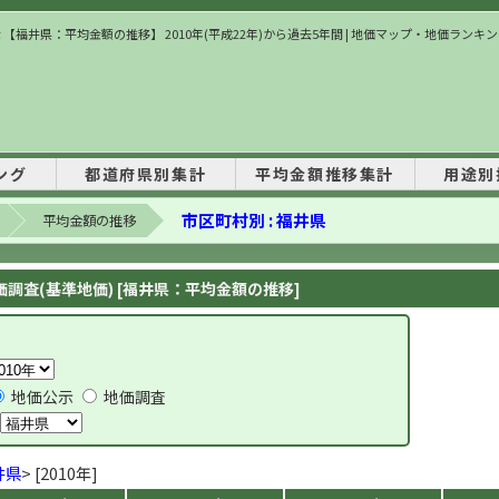
 【福井県：平均金額の推移】 2010年(平成22年)から過去5年間 | 地価マップ・地価ランキ
ング
都道府県別集計
平均金額推移集計
用途別
市区町村別 : 福井県
平均金額の推移
調査(基準地価) [福井県：平均金額の推移]
地価公示
地価調査
井県
> [2010年]