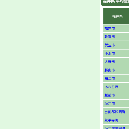
福井県
平均金
福井県
福井市
敦賀市
武生市
小浜市
大野市
勝山市
鯖江市
あわら市
越前市
坂井市
吉田郡松岡町
永平寺町
坂井郡三国町