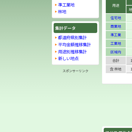
準工業地
用途
林地
住宅地
商業地
集計データ
準工業
都道府県別集計
工業地
平均金額推移集計
用途別推移集計
区域内
新しい地点
合計
含:林地
スポンサーリンク