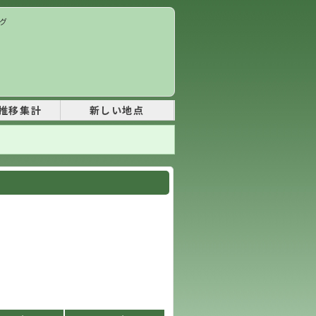
ング
推移集計
新しい地点