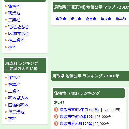
住宅地
鳥取県(市区町村) 地価公示 マップ - 201
商業地
鳥取市
米子市
倉吉市
境港市
岩美町
工業地
宅地見込地
区域内宅地
準工業地
林地
用途別 ランキング
上昇率の大きい順
鳥取県 地価公示 ランキング - 2010年
住宅地
商業地
工業地
住宅地
ランキング
(地価)
宅地見込地
高い順
区域内宅地
鳥取市東町2丁目341番1
[124,000円]
準工業地
鳥取市中町40番12外
[96,000円]
林地
鳥取市材木町179番
[89,000円]