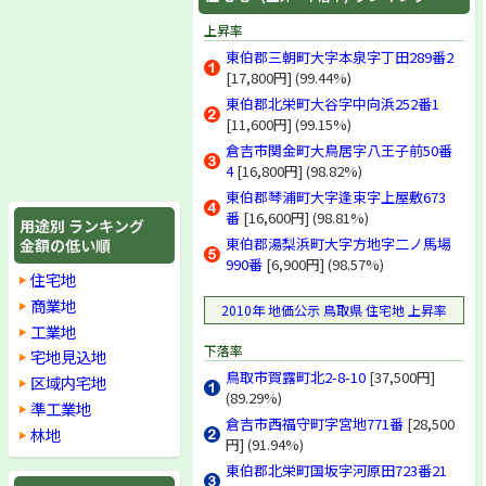
上昇率
東伯郡三朝町大字本泉字丁田289番2
[17,800円] (99.44%)
東伯郡北栄町大谷字中向浜252番1
[11,600円] (99.15%)
倉吉市関金町大鳥居字八王子前50番
4
[16,800円] (98.82%)
東伯郡琴浦町大字逢束字上屋敷673
番
[16,600円] (98.81%)
用途別 ランキング
東伯郡湯梨浜町大字方地字二ノ馬場
金額の低い順
990番
[6,900円] (98.57%)
住宅地
商業地
2010年 地価公示 鳥取県 住宅地 上昇率
工業地
下落率
宅地見込地
鳥取市賀露町北2-8-10
[37,500円]
区域内宅地
(89.29%)
準工業地
倉吉市西福守町字宮地771番
[28,500
林地
円] (91.94%)
東伯郡北栄町国坂字河原田723番21