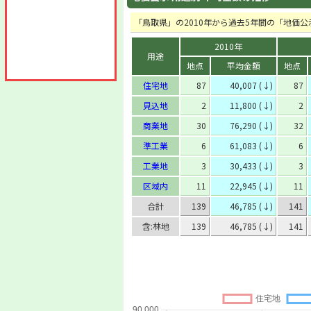
「鳥取県」の2010年から過去5年間の「地価
2010年
用途
地点
平均金額
地点
住宅地
87
40,007 (↓)
87
見込地
2
11,800 (↓)
2
商業地
30
76,290 (↓)
32
準工業
6
61,083 (↓)
6
工業地
3
30,433 (↓)
3
区域内
11
22,945 (↓)
11
合計
139
46,785 (↓)
141
含:林地
139
46,785 (↓)
141