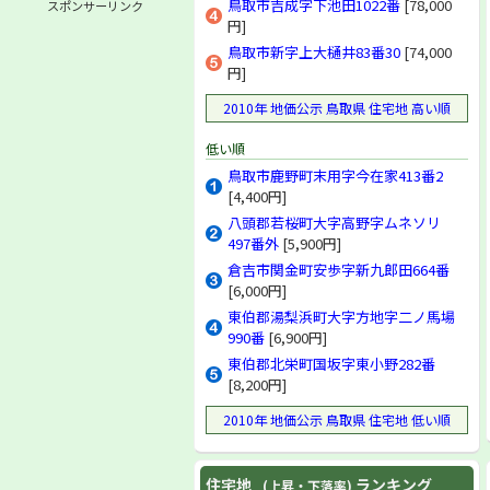
鳥取市吉成字下池田1022番
[78,000
スポンサーリンク
円]
鳥取市新字上大樋井83番30
[74,000
円]
2010年 地価公示 鳥取県 住宅地 高い順
低い順
鳥取市鹿野町末用字今在家413番2
[4,400円]
八頭郡若桜町大字高野字ムネソリ
497番外
[5,900円]
倉吉市関金町安歩字新九郎田664番
[6,000円]
東伯郡湯梨浜町大字方地字二ノ馬場
990番
[6,900円]
東伯郡北栄町国坂字東小野282番
[8,200円]
2010年 地価公示 鳥取県 住宅地 低い順
住宅地
ランキング
(上昇・下落率)