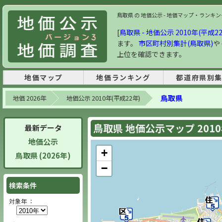
鳥取県 の 地価公示 - 地価マップ・ランキング |
[
鳥取県 - 地価公示 2010年(平成2
ます。
市区町村別集計(鳥取県)
や
上位を確認できます。
地価マップ
地価ランキング
都道府県別
鳥取県
地価 2026年
地価公示 2010年(平成22年)
鳥取県 地価公示マップ 201
最新データ
地価公示
+
鳥取県 (2026年)
−
検索条件
対象年 ：