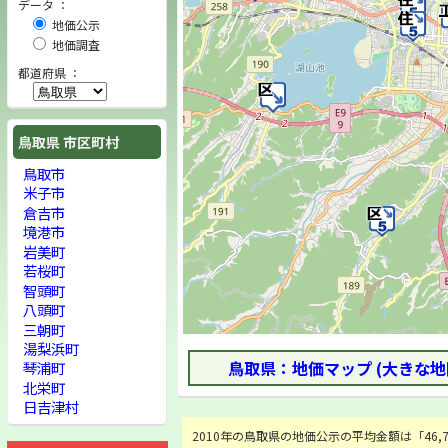
データ ：
地価公示
地価調査
都道府県 ：
鳥取県 市区町村
鳥取市
米子市
倉吉市
境港市
岩美町
若桜町
智頭町
八頭町
三朝町
湯梨浜町
鳥取県：地価マップ (大きな地
琴浦町
北栄町
日吉津村
2010年の鳥取県の地価公示の平均金額は「46,78