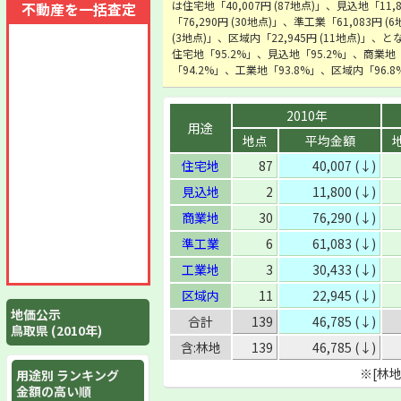
は住宅地「40,007円 (87地点)」、見込地「11,
不動産を一括査定
「76,290円 (30地点)」、準工業「61,083円 (
(3地点)」、区域内「22,945円 (11地点)」
住宅地「95.2%」、見込地「95.2%」、商業地
「94.2%」、工業地「93.8%」、区域内「96
2010年
用途
地点
平均金額
住宅地
87
40,007 (↓)
見込地
2
11,800 (↓)
商業地
30
76,290 (↓)
準工業
6
61,083 (↓)
工業地
3
30,433 (↓)
区域内
11
22,945 (↓)
地価公示
合計
139
46,785 (↓)
鳥取県 (2010年)
含:林地
139
46,785 (↓)
※[林
用途別 ランキング
金額の高い順