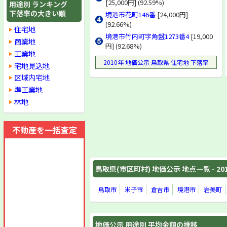
[25,000円] (92.59%)
用途別 ランキング
下落率の大きい順
境港市花町146番
[24,000円]
(92.66%)
住宅地
境港市竹内町字角盤1273番4
[19,000
商業地
円] (92.68%)
工業地
2010年 地価公示 鳥取県 住宅地 下落率
宅地見込地
区域内宅地
準工業地
林地
不動産を一括査定
鳥取県(市区町村) 地価公示 地点一覧 - 20
鳥取市
米子市
倉吉市
境港市
岩美町
地価公示 用途別 平均金額の推移