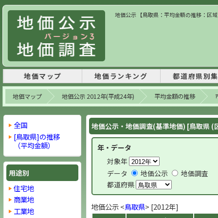
地価公示 【鳥取県：平均金額の推移：区域内】
地価マップ
地価ランキング
都道府県別
地価マップ
地価公示 2012年(平成24年)
平均金額の推移
全国
地価公示・地価調査(基準地価) [鳥取県 (
[鳥取県]の推移
（平均金額）
年・データ
対象年
用途別
データ
地価公示
地価調査
都道府県
住宅地
商業地
地価公示 <
鳥取県
> [2012年]
工業地