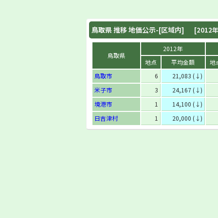
鳥取県
推移 地価公示-[区域内]
[2012年
2012年
鳥取県
地点
平均金額
地
鳥取市
6
21,083 (↓)
米子市
3
24,167 (↓)
境港市
1
14,100 (↓)
日吉津村
1
20,000 (↓)