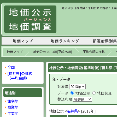
地価公示 【福井県：平均金額の推移：工業地】
地価マップ
地価ランキング
都道府県別
地価マップ
地価公示 2013年(平成25年)
平均金額の推移
全国
地価公示・地価調査(基準地価) [福井県 (
[福井県]の推移
（平均金額）
年・データ
対象年
用途別
データ
地価公示
地価調査
都道府県
住宅地
商業地
地価公示 <
福井県
> [2013年]
工業地