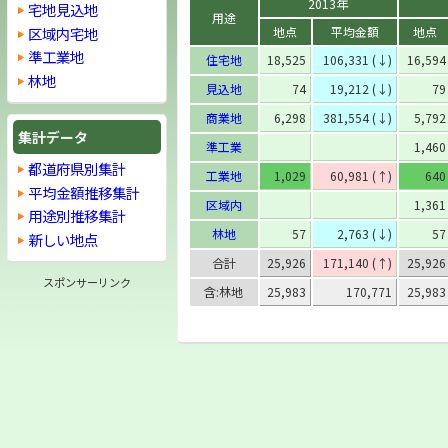
2013年
宅地見込地
用途
区域内宅地
地点
平均金額
地点
準工業地
住宅地
18,525
106,331 (↓)
16,594
林地
見込地
74
19,212 (↓)
79
商業地
6,298
381,554 (↓)
5,792
集計データ
準工業
1,460
都道府県別集計
工業地
1,029
60,981 (↑)
640
平均金額推移集計
区域内
1,361
用途別推移集計
林地
57
2,763 (↓)
57
新しい地点
合計
25,926
171,140 (↑)
25,926
スポンサーリンク
含:林地
25,983
170,771
25,983