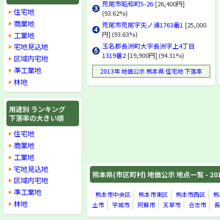
荒尾市昭和町5-26
[26,400円]
住宅地
(93.62%)
商業地
荒尾市荒尾字矢ノ浦1763番1
[25,000
円] (93.63%)
工業地
宅地見込地
玉名郡長洲町大字長洲字上4丁目
1319番2
[19,900円] (94.31%)
区域内宅地
準工業地
2013年 地価公示 熊本県 住宅地 下落率
林地
用途別 ランキング
下落率の大きい順
住宅地
商業地
工業地
宅地見込地
熊本県(市区町村) 地価公示 地点一覧 - 20
区域内宅地
準工業地
熊本市中央区
熊本市東区
熊本市西区
熊
林地
土市
宇城市
阿蘇市
天草市
合志市
長