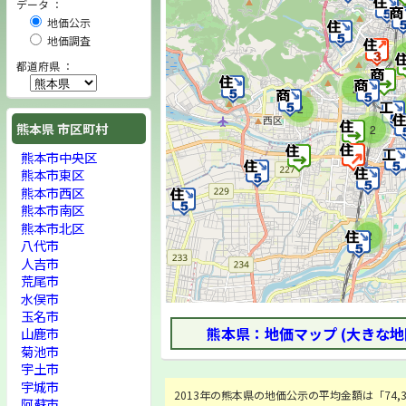
データ ：
地価公示
地価調査
都道府県 ：
2
2
熊本県 市区町村
2
熊本市中央区
熊本市東区
熊本市西区
熊本市南区
熊本市北区
2
八代市
人吉市
荒尾市
水俣市
玉名市
熊本県：地価マップ (大きな地
山鹿市
菊池市
宇土市
宇城市
2013年の熊本県の地価公示の平均金額は「74,39
阿蘇市