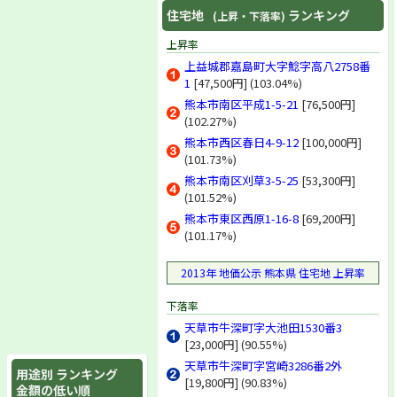
住宅地
ランキング
(上昇・下落率)
上昇率
上益城郡嘉島町大字鯰字高八2758番
1
[47,500円] (103.04%)
熊本市南区平成1-5-21
[76,500円]
(102.27%)
熊本市西区春日4-9-12
[100,000円]
(101.73%)
熊本市南区刈草3-5-25
[53,300円]
(101.52%)
熊本市東区西原1-16-8
[69,200円]
(101.17%)
2013年 地価公示 熊本県 住宅地 上昇率
下落率
天草市牛深町字大池田1530番3
[23,000円] (90.55%)
天草市牛深町字宮崎3286番2外
用途別 ランキング
[19,800円] (90.83%)
金額の低い順