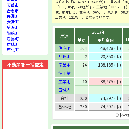
は住宅地「48,428円 (164地点)」、見込地「20
天草市
「138,185円 (74地点)」、工業地「38,975円
合志市
す。前年比は、住宅地「96%」、見込地「98.3
長洲町
工業地「121%」、となっています。
大津町
菊陽町
2013年
御船町
用途
嘉島町
地点
平均金額
益城町
住宅地
164
48,428 (↓)
芦北町
見込地
2
20,850 (↓)
不動産を一括査定
商業地
74
138,185 (↓)
準工業
工業地
10
38,975 (↑)
区域内
合計
250
74,397 (↓)
含:林地
250
74,397 (↓)
※[林