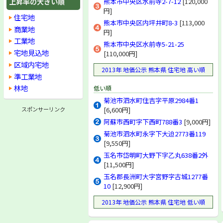
上昇率の大きい順
熊本市中央区水前寺2-7-12
[120,000
円]
住宅地
熊本市中央区内坪井町8-3
[113,000
商業地
円]
工業地
熊本市中央区水前寺5-21-25
宅地見込地
[110,000円]
区域内宅地
2013年 地価公示 熊本県 住宅地 高い順
準工業地
林地
低い順
菊池市泗水町住吉字平原2984番1
スポンサーリンク
[6,600円]
阿蘇市西町字下西町788番3
[9,000円]
菊池市泗水町永字下大迫2773番119
[9,550円]
玉名市岱明町大野下字乙丸638番2外
[11,500円]
玉名郡長洲町大字宮野字古城1277番
10
[12,900円]
2013年 地価公示 熊本県 住宅地 低い順