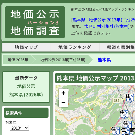
熊本県 の 地価公示 - 地価マップ・ランキング |
[
熊本県 - 地価公示 2013年(平成2
ます。
市区町村別集計(熊本県)
や
上位を確認できます。
地価マップ
地価ランキング
都道府県別
熊本県
地価 2026年
地価公示 2013年(平成25年)
熊本県 地価公示マップ 201
最新データ
地価公示
+
熊本県 (2026年)
−
検索条件
対象年 ：