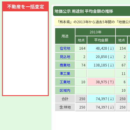
不動産を一括査定
地価公示 用途別 平均金額の推移
「熊本県」の2013年から過去5年間の「地価
2013年
用途
地点
平均金額
地点
住宅地
164
48,428 (↓)
154
見込地
2
20,850 (↓)
2
商業地
74
138,185 (↓)
67
準工業
11
工業地
10
38,975 (↑)
6
区域内
10
合計
250
74,397 (↓)
250
含:林地
250
74,397 (↓)
250