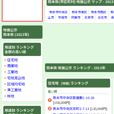
熊本県(市区町村) 地価公示 マップ - 201
熊本市中央区
熊本市東区
熊本市西区
熊
土市
宇城市
阿蘇市
天草市
合志市
長
地価公示
熊本県 (2013年)
用途別 ランキング
金額の高い順
住宅地
商業地
熊本県 地価公示 ランキング - 2013年
工業地
宅地見込地
住宅地
ランキング
(地価)
区域内宅地
準工業地
高い順
林地
熊本市中央区新屋敷1-10-20
[158,000円]
熊本市中央区京町2-7-13
[120,000円]
用途別 ランキング