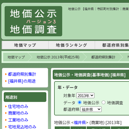
地価公示 【福井県：市区町村別集計：商業地】
地価マップ
地価ランキング
都道府県別
地価マップ
地価公示 2013年(平成25年)
都道府県別集計
都道府県別集計
地価公示・地価調査(基準地価) [福井県]
[福井県]の用途
年・データ
対象年
用途別
データ
地価公示
地価調査
住宅地のみ
都道府県
商業地のみ
工業地のみ
地価公示 <
福井県
> (商業地) [2013年]
宅地見込地のみ