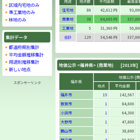
用途
地点数
平均金額
最高金
区域内宅地のみ
住宅地
86
42,612 円
93,0
準工業地のみ
林地のみ
商業地
38
84,605 円
337,0
工業地
5
31,360 円
50,8
集計データ
合計
129
54,546 円
337,0
都道府県別集計
平均金額推移集計
用途別推移集計
地価公示 <
福井県
> (商業地)
[2013年]
新しい地点
地価公示-[商業
福井県
スポンサーリンク
地点
平均金額
福井市
15
142,567
敦賀市
1
84,600
小浜市
1
64,300
大野市
1
47,800
勝山市
1
38,600
鯖江市
3
50,933