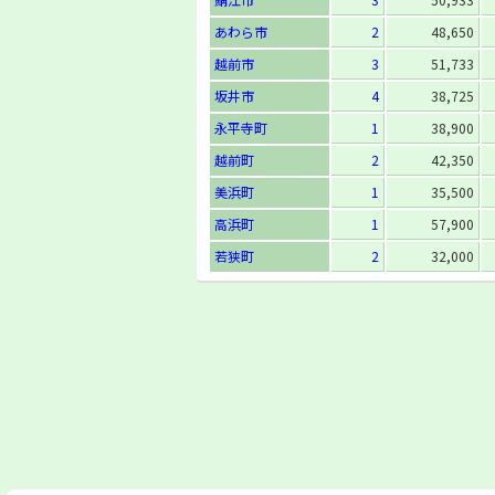
あわら市
2
48,650
越前市
3
51,733
坂井市
4
38,725
永平寺町
1
38,900
越前町
2
42,350
美浜町
1
35,500
高浜町
1
57,900
若狭町
2
32,000