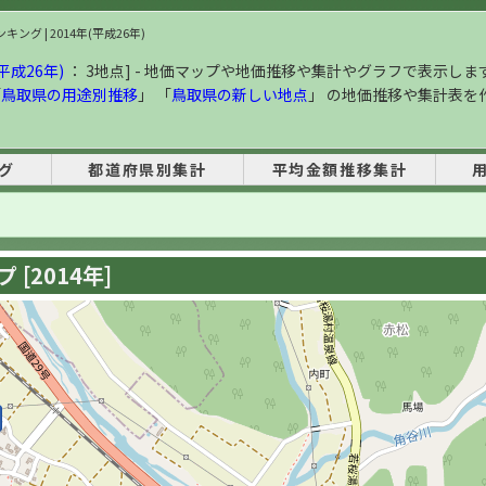
ング | 2014年(平成26年)
平成26年)
： 3地点] - 地価マップや地価推移や集計やグラフで表示しま
「
鳥取県の用途別推移
」 「
鳥取県の新しい地点
」 の地価推移や集計表を
グ
都道府県別集計
平均金額推移集計
[2014年]