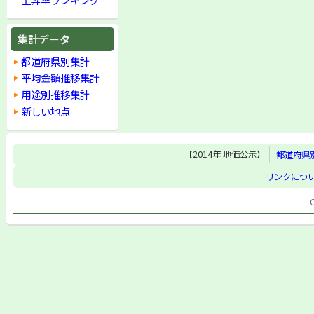
集計データ
都道府県別集計
平均金額推移集計
用途別推移集計
新しい地点
【2014年 地価公示】
都道府県
リンクにつ