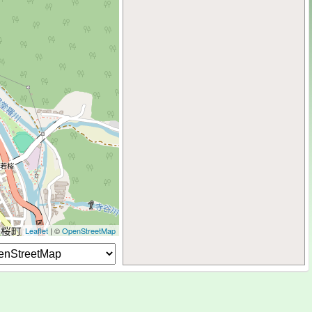
Leaflet
| ©
OpenStreetMap