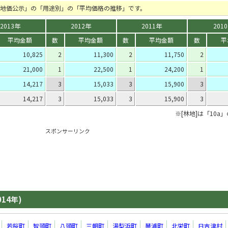
の「地価公示」の「用途別」の「平均価格の推移」です。
2013年
2012年
2011年
201
平均金額
数
平均金額
数
平均金額
数
平
10,825
2
11,300
2
11,750
2
21,000
1
22,500
1
24,200
1
14,217
3
15,033
3
15,900
3
14,217
3
15,033
3
15,900
3
※[林地]は「10a
スポンサーリンク
014年)
若桜町
智頭町
八頭町
三朝町
湯梨浜町
琴浦町
北栄町
日吉津村