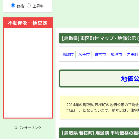
価格
上昇率
不動産を一括査定
[鳥取県] 市区町村 マップ - 地価公示 (
鳥取市
米子市
倉吉市
境港市
岩美町
地価公
2014年の鳥取県 若桜町の地価公示の平均金額は「
地点)」、となっています。前年比は、住宅地
スポンサーリンク
[鳥取県 若桜町] 用途別 平均価格の推移 