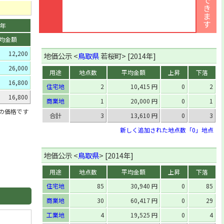
0年
均金額
12,200
地価公示 <
鳥取県
若桜町> [2014年]
26,000
用途
地点数
平均金額
上昇
下落
16,800
住宅地
2
10,415 円
0
2
16,800
商業地
1
20,000 円
0
1
」の価格です
合計
3
13,610 円
0
3
新しく追加された地点数「0」地点
地価公示 <
鳥取県
> [2014年]
用途
地点数
平均金額
上昇
下落
住宅地
85
30,940 円
0
85
商業地
30
60,417 円
0
29
工業地
4
19,525 円
0
4