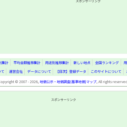
スポンサーリンク
別集計
平均金額推移集計
用途別推移集計
新しい地点
全国ランキング
用
いて
運営会社
データについて
【目次】登録データ
このサイトについて
Copyright © 2007 - 2026,
地価公示・地価調査(基準地価)マップ
, All rights reserve
スポンサーリンク