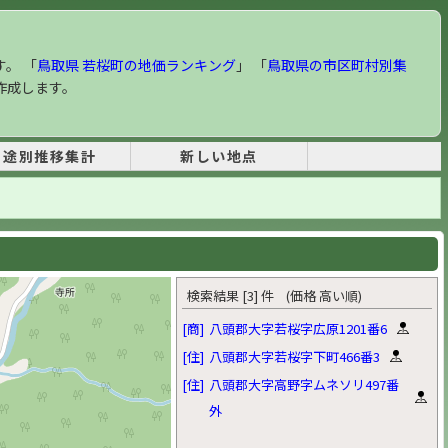
す。 「
鳥取県 若桜町の地価ランキング
」 「
鳥取県の市区町村別集
作成します。
用途別推移集計
新しい地点
検索結果 [3] 件 (価格 高い順)
[商]
八頭郡大字若桜字広原1201番6
[住]
八頭郡大字若桜字下町466番3
[住]
八頭郡大字高野字ムネソリ497番
外