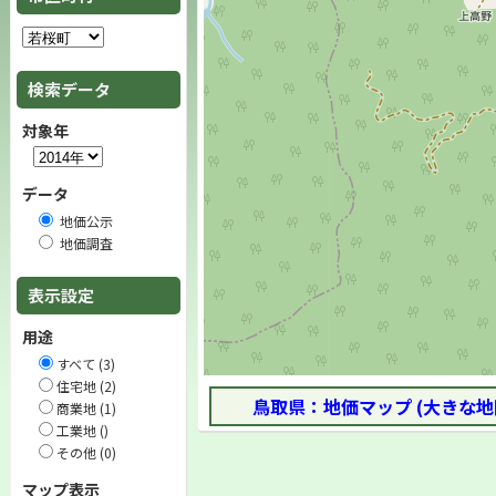
検索データ
対象年
データ
地価公示
地価調査
表示設定
用途
すべて (3)
住宅地 (2)
鳥取県：地価マップ (大きな地
商業地 (1)
工業地 ()
その他 (0)
マップ表示