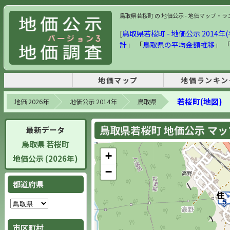
鳥取県若桜町 の 地価公示 - 地価マップ・ランキ
[
鳥取県若桜町 - 地価公示 2014年(
計
」 「
鳥取県の平均金額推移
」 
地価マップ
地価ランキン
若桜町(地図)
地価 2026年
地価公示 2014年
鳥取県
鳥取県若桜町 地価公示 マップ 
最新データ
鳥取県 若桜町
+
地価公示 (2026年)
−
都道府県
市区町村