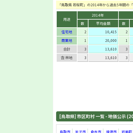
「鳥取県 若桜町」の2014年から過去5年間
2014年
用途
数
平均金額
数
住宅地
2
10,415
2
商業地
1
20,000
1
合計
3
13,610
3
含:林地
3
13,610
3
[鳥取県] 市区町村 一覧 - 地価公示 (2
鳥取市
米子市
倉吉市
境港市
岩美町