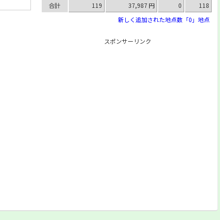
合計
119
37,987 円
0
118
新しく追加された地点数「0」地点
スポンサーリンク