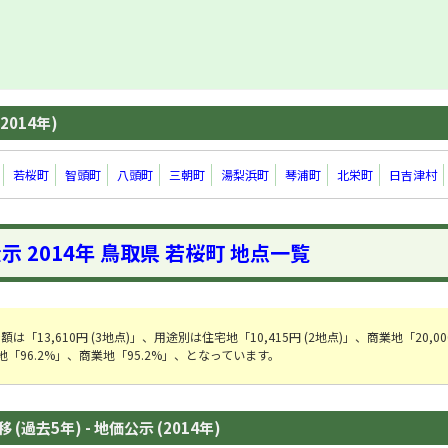
2014年)
若桜町
智頭町
八頭町
三朝町
湯梨浜町
琴浦町
北栄町
日吉津村
示 2014年 鳥取県 若桜町 地点一覧
13,610円 (3地点)」、用途別は住宅地「10,415円 (2地点)」、商業地「20,000
「96.2%」、商業地「95.2%」、となっています。
(過去5年) - 地価公示 (2014年)