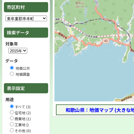
市区町村
検索データ
対象年
データ
地価公示
地価調査
表示設定
用途
すべて (3)
和歌山県：地価マップ (大きな
住宅地 (2)
商業地 (1)
工業地 ()
その他 (0)