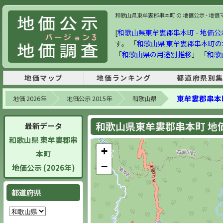
和歌山県東牟婁郡串本町 の 地価公示 - 地価マッ
[
和歌山県東牟婁郡串本町 - 地価公示 
す。 「
和歌山県 東牟婁郡串本町
「
和歌山県の用途別推移
」 「
和歌
地価マップ
地価ランキング
都道府県別
東牟婁郡串本
地価 2026年
地価公示 2015年
和歌山県
和歌山県東牟婁郡串本町 地価公
最新データ
和歌山県 東牟婁郡串
+
本町
−
地価公示 (2026年)
都道府県