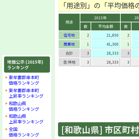
「用途別」の「平均価格
2015年
2
用途
数
平均金額
数
住宅地
2
21,850
2
商業地
1
41,300
1
合計
3
28,333
3
地価公示 (2015年)
含:林地
3
28,333
3
ランキング
東牟婁郡串本町
価格ランキング
東牟婁郡串本町
上昇率ランキング
和歌山県
価格ランキング
和歌山県
上昇率ランキング
[和歌山県] 市区町村 
全国
価格ランキング