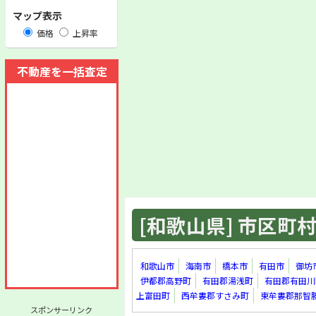
マップ表示
価格
上昇率
不動産を一括査定
[和歌山県] 市区町村 
和歌山市
海南市
橋本市
有田市
御坊
伊都郡高野町
有田郡湯浅町
有田郡有田川
上富田町
西牟婁郡すさみ町
東牟婁郡那智
スポンサーリンク