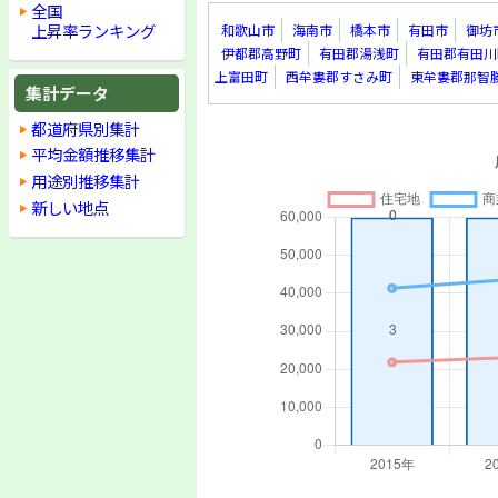
全国
上昇率ランキング
和歌山市
海南市
橋本市
有田市
御坊
伊都郡高野町
有田郡湯浅町
有田郡有田川
上富田町
西牟婁郡すさみ町
東牟婁郡那智
集計データ
都道府県別集計
平均金額推移集計
用途別推移集計
新しい地点