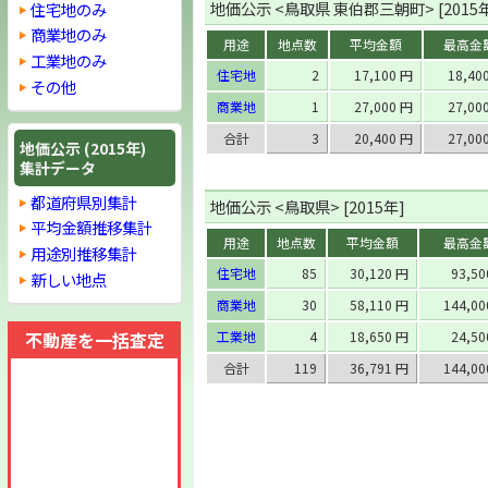
地価公示 <鳥取県 東伯郡三朝町> [2015
住宅地のみ
商業地のみ
用途
地点数
平均金額
最高金
工業地のみ
住宅地
2
17,100 円
18,40
その他
商業地
1
27,000 円
27,00
合計
3
20,400 円
27,00
地価公示 (2015年)
集計データ
都道府県別集計
地価公示 <鳥取県> [2015年]
平均金額推移集計
用途
地点数
平均金額
最高金
用途別推移集計
住宅地
85
30,120 円
93,5
新しい地点
商業地
30
58,110 円
144,0
不動産を一括査定
工業地
4
18,650 円
24,5
合計
119
36,791 円
144,0