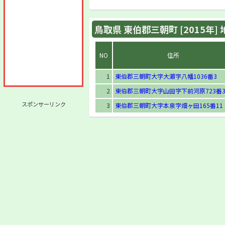
鳥取県 東伯郡三朝町 [2015年]
NO
住所
1
東伯郡三朝町大字大瀬字八幡1036番3
2
東伯郡三朝町大字山田字下前河原723番
スポンサーリンク
3
東伯郡三朝町大字本泉字畑ヶ田165番11