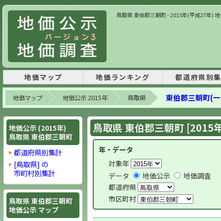
鳥取県 東伯郡三朝町 - 2015年(平成27年
地価マップ
地価ランキング
都道府県別
東伯郡三朝町(一
地価マップ
地価公示 2015年
鳥取県
鳥取県 東伯郡三朝町 [2015
地価公示 (2015年)
鳥取県 東伯郡三朝町
年・データ
都道府県別集計
対象年
[鳥取県] の
市町村別集計
データ
地価公示
地価調査
都道府県
市区町村
鳥取県 東伯郡三朝町
地価公示 マップ